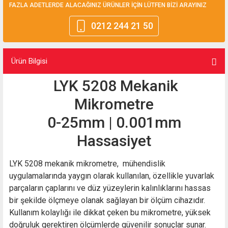
FAZLA ADETLERDE ALACAĞINIZ ÜRÜNLER İÇİN LÜTFEN BİZİ ARAYINIZ
0212 244 21 50
Ürün Bilgisi
LYK 5208 Mekanik
Mikrometre
0-25mm | 0.001mm
Hassasiyet
LYK 5208 mekanik mikrometre, mühendislik
uygulamalarında yaygın olarak kullanılan, özellikle yuvarlak
parçaların çaplarını ve düz yüzeylerin kalınlıklarını hassas
bir şekilde ölçmeye olanak sağlayan bir ölçüm cihazıdır.
Kullanım kolaylığı ile dikkat çeken bu mikrometre, yüksek
doğruluk gerektiren ölçümlerde güvenilir sonuçlar sunar.