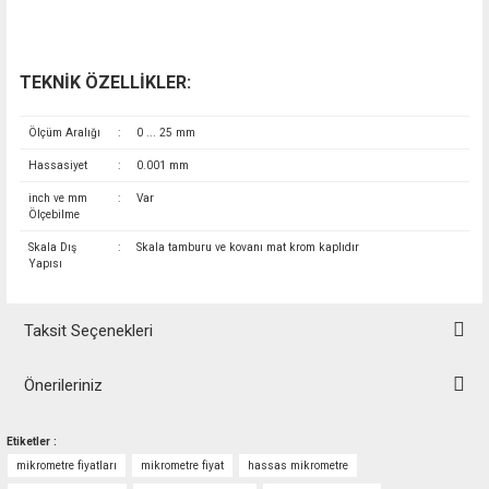
TEKNİK ÖZELLİKLER:
Ölçüm Aralığı
:
0 ... 25 mm
Hassasiyet
:
0.001 mm
inch ve mm
:
Var
Ölçebilme
Skala Dış
:
Skala tamburu ve kovanı mat krom kaplıdır
Yapısı
Taksit Seçenekleri
Önerileriniz
Bu ürünün fiyat bilgisi, resim, ürün açıklamalarında ve diğer konularda
Etiketler :
yetersiz gördüğünüz noktaları öneri formunu kullanarak tarafımıza
mikrometre fiyatları
mikrometre fiyat
hassas mikrometre
iletebilirsiniz.