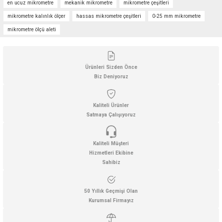
Görüş ve önerileriniz için teşekkür ederiz.
en ucuz mikrometre
mekanik mikrometre
mikrometre çeşitleri
mikrometre kalınlık ölçer
hassas mikrometre çeşitleri
0-25 mm mikrometre
Ürün resmi kalitesiz, bozuk veya görüntülenemiyor.
mikrometre ölçü aleti
Ürün açıklamasında eksik bilgiler bulunuyor.
Ürün bilgilerinde hatalar bulunuyor.
Ürün fiyatı diğer sitelerden daha pahalı.
Ürünleri Sizden Önce
Biz Deniyoruz
Bu ürüne benzer farklı alternatifler olmalı.
Kaliteli Ürünler
Satmaya Çalışıyoruz
Kaliteli Müşteri
Gönder
Hizmetleri Ekibine
Sahibiz
50 Yıllık Geçmişi Olan
Kurumsal Firmayız