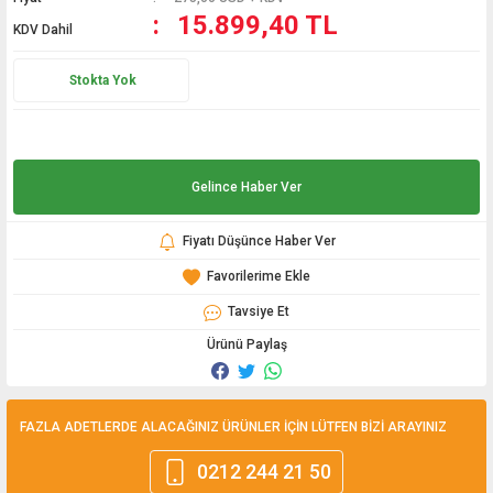
15.899,40 TL
KDV Dahil
Stokta Yok
Gelince Haber Ver
Fiyatı Düşünce Haber Ver
Tavsiye Et
Ürünü Paylaş
FAZLA ADETLERDE ALACAĞINIZ ÜRÜNLER İÇİN LÜTFEN BİZİ ARAYINIZ
0212 244 21 50