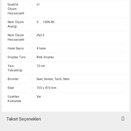
Sıcaklık
:
±1
Ölçüm
Hassasiyeti
Nem Ölçüm
:
0 ... 100% Rh
Aralığı
Nem Ölçüm
:
±%3.5
Hassasiyeti
Hane Sayısı
:
4 hane
Display Türü
:
Blok display
Yazı
:
10 cm.
Yüksekliği
Birimler
:
Saat, Derece, Tarih, Nem
Ebat
:
150 x 470 mm
Uzaktan
:
Var
Kumanda
Taksit Seçenekleri