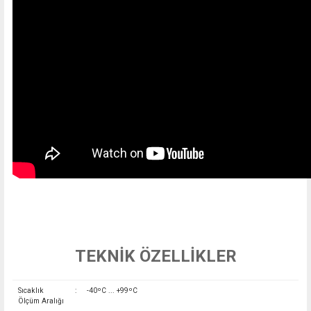
TEKNİK ÖZELLİKLER
Sıcaklık
:
-40ºC ... +99ºC
Ölçüm Aralığı