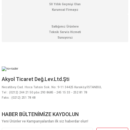
50 Yıllık Geçmişi Olan
Kurumsal Firmayız
Sattığımız Ürünlere
Teknik Servis Hizmeti
Sunuyoruz
Akyol Ticaret Değ.Lev.Ltd.Şti
Necatibey Cad. Hoca Tahsin Sok. No: 9-11 34425 Karaköy/İSTANBUL
Tel : (0212) 244 21 50 pbx 293 8685 - 245 15 33 - 252 81 78
Faks : (0212) 251 78 48
HABER BÜLTENİMİZE KAYDOLUN
Yeni Ürünler ve Kampanyalardan ilk siz haberdar olun!