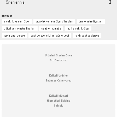
Önerileriniz
Bu ürünün fiyat bilgisi, resim, ürün açıklamalarında ve diğer konularda
Etiketler :
yetersiz gördüğünüz noktaları öneri formunu kullanarak tarafımıza
sıcaklık ve nem ölçer
sıcaklık ve nem ölçer cihazları
termometre fiyatları
iletebilirsiniz.
Görüş ve önerileriniz için teşekkür ederiz.
dijital termometre fiyatları
saat termometre
ledli sıcaklık ölçer
ışıklı saat derece
saat derece ışıklı ısı göstergesi
ışıklı saat ve derece
Ürün resmi kalitesiz, bozuk veya görüntülenemiyor.
Ürün açıklamasında eksik bilgiler bulunuyor.
Ürün bilgilerinde hatalar bulunuyor.
Ürünleri Sizden Önce
Biz Deniyoruz
Ürün fiyatı diğer sitelerden daha pahalı.
Bu ürüne benzer farklı alternatifler olmalı.
Kaliteli Ürünler
Satmaya Çalışıyoruz
Kaliteli Müşteri
Hizmetleri Ekibine
Gönder
Sahibiz