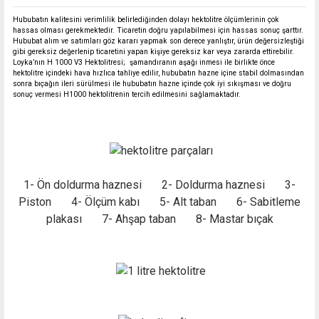
Hububatın kalitesini verimlilik belirlediğinden dolayı hektolitre ölçümlerinin çok
hassas olması gerekmektedir. Ticaretin doğru yapılabilmesi için hassas sonuç şarttır.
Hububat alım ve satımları göz kararı yapmak son derece yanlıştır, ürün değersizleştiği
gibi gereksiz değerlenip ticaretini yapan kişiye gereksiz kar veya zararda ettirebilir.
Loyka’nın H 1000 V3 Hektolitresi; şamandıranın aşağı inmesi ile birlikte önce
hektolitre içindeki hava hızlıca tahliye edilir, hububatın hazne içine stabil dolmasından
sonra bıçağın ileri sürülmesi ile hububatın hazne içinde çok iyi sıkışması ve doğru
sonuç vermesi H1000 hektolitrenin tercih edilmesini sağlamaktadır.
1- Ön doldurma haznesi 2- Doldurma haznesi 3-
Piston 4- Ölçüm kabı 5- Alt taban 6- Sabitleme
plakası 7- Ahşap taban 8- Mastar bıçak