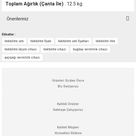
Toplam Ağırlık (Çanta İle)
: 12.5 kg
Önerileriniz
Bu ürünün fiyat bilgisi, resim, ürün açıklamalarında ve diğer konularda
Etiketler :
yetersiz gördüğünüz noktaları öneri formunu kullanarak tarafımıza
hektolitre seti
hektolitre fiyatı
hektolitre seti fiyatları
hektolitre litre
iletebilirsiniz.
Görüş ve önerileriniz için teşekkür ederiz.
hektolitre ölçüm cihazı
hektolitre cihazı
buğday verimlilik cihazı
ayçiçeği verimlilik cihazı
Ürün resmi kalitesiz, bozuk veya görüntülenemiyor.
Ürün açıklamasında eksik bilgiler bulunuyor.
Ürün bilgilerinde hatalar bulunuyor.
Ürünleri Sizden Önce
Biz Deniyoruz
Ürün fiyatı diğer sitelerden daha pahalı.
Bu ürüne benzer farklı alternatifler olmalı.
Kaliteli Ürünler
Satmaya Çalışıyoruz
Kaliteli Müşteri
Hizmetleri Ekibine