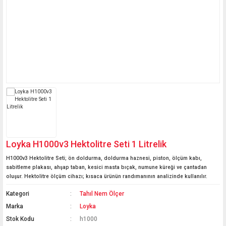
Mini Termometreler
Basküller
Probları
Kağıt Nem Ölçerler
Kaçak Akım Rölesi Test
Boya Tartım Terazileri
Vinç Baskülleri
Oda Termometreleri
Cihazı
Cilt Nem ve Cilt Yağ
Laboratuvar Terazileri
Ölçerler
Akü Test Cihazı
Hava İstasyonları
Transpalet Basküller
Medikal Teraziler
Uzun Problu Yığın
Seyyar-Taşınabilir
Sıcaklık Ölçerler
Kantarlar
Mutfak Terazileri
İbreli Mekanik Ölçüm
Medikal Basküller
Cihazları
Yazıcılı Kantar
Loyka H1000v3 Hektolitre Seti 1 Litrelik
Havuz Ölçüm Cihazları
H1000v3 Hektolitre Seti; ön doldurma, doldurma haznesi, piston, ölçüm kabı,
Termokupl ve Prob
sabitleme plakası, ahşap taban, kesici masta bıçak, numune küreği ve çantadan
Okuyucu Çeşitleri
oluşur. Hektolitre ölçüm cihazı; kısaca ürünün randımanının analizinde kullanılır.
Kategori
Tahıl Nem Ölçer
Fırın Termometreleri
Marka
Loyka
Stok Kodu
h1000
Sauna Ölçüm Cihazları