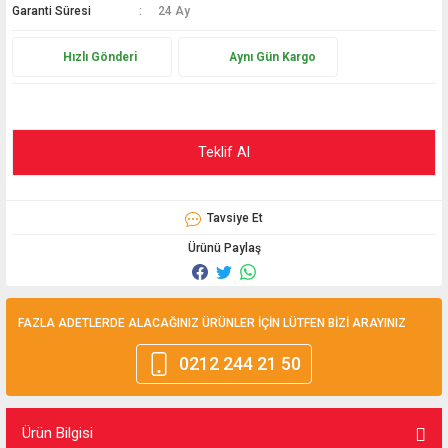
Garanti Süresi
24 Ay
Hediyelik
Hızlı Gönderi
Aynı Gün Kargo
Termometreler
PT100 Termometre
Teklif Al
Tavsiye Et
Ürünü Paylaş
FAZLA ADETLERDE ALACAĞINIZ ÜRÜNLER İÇİN LÜTFEN BİZİ ARAYINIZ
0212 244 21 50
Ürün Bilgisi