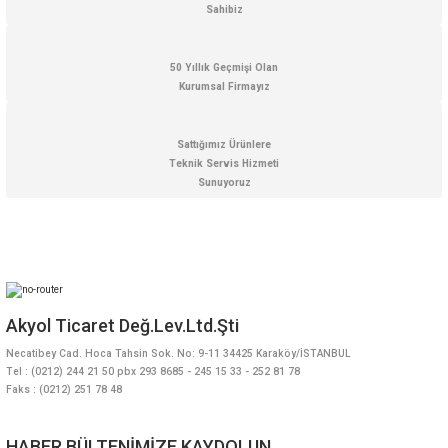
Gönder
Sahibiz
50 Yıllık Geçmişi Olan
Kurumsal Firmayız
Sattığımız Ürünlere
Teknik Servis Hizmeti
Sunuyoruz
Akyol Ticaret Değ.Lev.Ltd.Şti
Necatibey Cad. Hoca Tahsin Sok. No: 9-11 34425 Karaköy/İSTANBUL
Tel : (0212) 244 21 50 pbx 293 8685 - 245 15 33 - 252 81 78
Faks : (0212) 251 78 48
HABER BÜLTENİMİZE KAYDOLUN