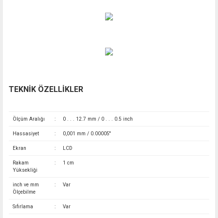
TEKNİK ÖZELLİKLER
Ölçüm Aralığı
:
0 . . . 12.7 mm / 0 . . . 0.5 inch
Hassasiyet
:
0,001 mm / 0.00005''
Ekran
:
LCD
Rakam
:
1 cm
Yüksekliği
inch ve mm
:
Var
Ölçebilme
Sıfırlama
:
Var