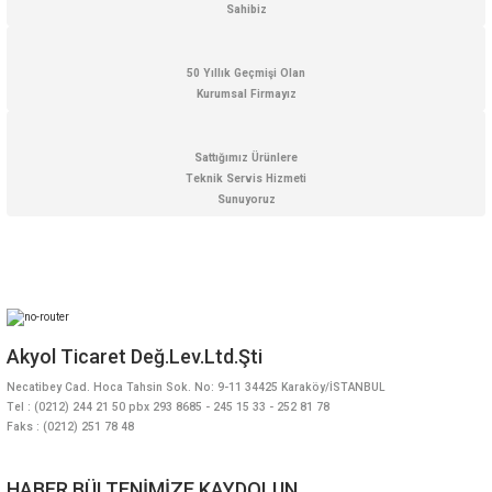
Sahibiz
50 Yıllık Geçmişi Olan
Kurumsal Firmayız
Gönder
Sattığımız Ürünlere
Teknik Servis Hizmeti
Sunuyoruz
Akyol Ticaret Değ.Lev.Ltd.Şti
Necatibey Cad. Hoca Tahsin Sok. No: 9-11 34425 Karaköy/İSTANBUL
Tel : (0212) 244 21 50 pbx 293 8685 - 245 15 33 - 252 81 78
Faks : (0212) 251 78 48
HABER BÜLTENİMİZE KAYDOLUN