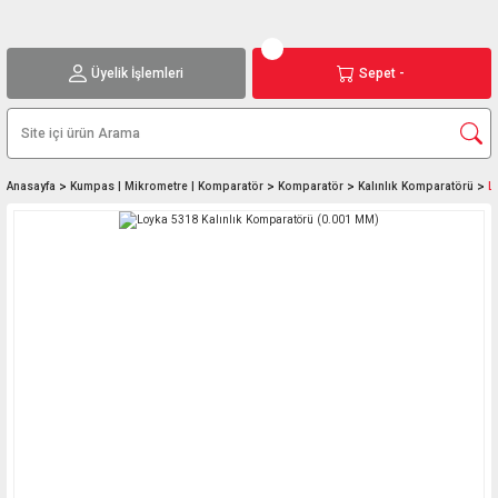
Üyelik İşlemleri
Sepet -
Anasayfa
Kumpas | Mikrometre | Komparatör
Komparatör
Kalınlık Komparatörü
L