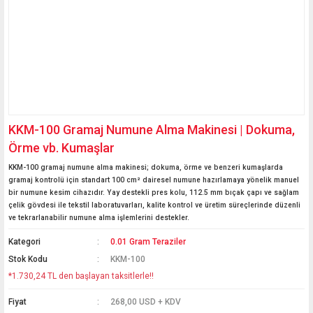
KKM-100 Gramaj Numune Alma Makinesi | Dokuma,
Örme vb. Kumaşlar
KKM-100 gramaj numune alma makinesi; dokuma, örme ve benzeri kumaşlarda
gramaj kontrolü için standart 100 cm² dairesel numune hazırlamaya yönelik manuel
bir numune kesim cihazıdır. Yay destekli pres kolu, 112.5 mm bıçak çapı ve sağlam
çelik gövdesi ile tekstil laboratuvarları, kalite kontrol ve üretim süreçlerinde düzenli
ve tekrarlanabilir numune alma işlemlerini destekler.
Kategori
0.01 Gram Teraziler
Stok Kodu
KKM-100
*1.730,24 TL den başlayan taksitlerle!!
Fiyat
268,00 USD + KDV