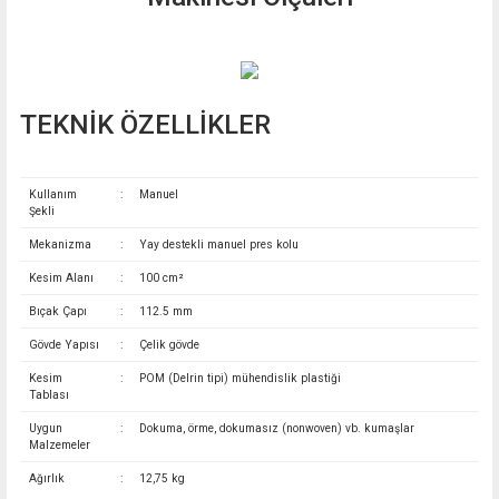
TEKNİK ÖZELLİKLER
Kullanım
:
Manuel
Şekli
Mekanizma
:
Yay destekli manuel pres kolu
Kesim Alanı
:
100 cm²
Bıçak Çapı
:
112.5 mm
Gövde Yapısı
:
Çelik gövde
Kesim
:
POM (Delrin tipi) mühendislik plastiği
Tablası
Uygun
:
Dokuma, örme, dokumasız (nonwoven) vb. kumaşlar
Malzemeler
Ağırlık
:
12,75 kg