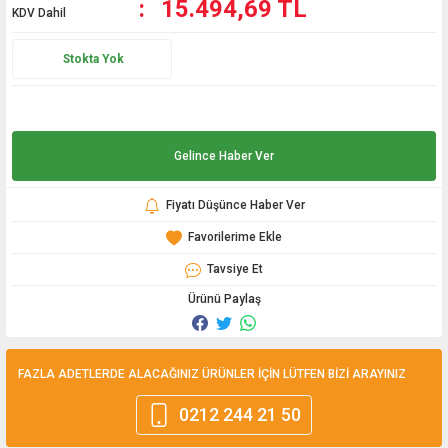
15.494,69 TL
KDV Dahil
Stokta Yok
Gelince Haber Ver
Fiyatı Düşünce Haber Ver
Tavsiye Et
Ürünü Paylaş
FAZLA ADETLERDE ALACAĞINIZ ÜRÜNLER İÇİN LÜTFEN BİZİ ARAYINIZ
0212 244 21 50