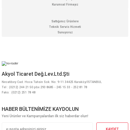
Kurumsal Firmayız
Gönder
Sattığımız Ürünlere
Teknik Servis Hizmeti
Sunuyoruz
Akyol Ticaret Değ.Lev.Ltd.Şti
Necatibey Cad. Hoca Tahsin Sok. No: 9-11 34425 Karaköy/İSTANBUL
Tel : (0212) 244 21 50 pbx 293 8685 - 245 15 33 - 252 81 78
Faks : (0212) 251 78 48
HABER BÜLTENİMİZE KAYDOLUN
Yeni Ürünler ve Kampanyalardan ilk siz haberdar olun!
KAYDET