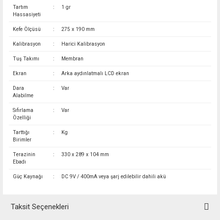
Tartım
:
1 gr
Hassasiyeti
Kefe Ölçüsü
:
275 x 190 mm
Kalibrasyon
:
Harici Kalibrasyon
Tuş Takımı
:
Membran
Ekran
:
Arka aydınlatmalı LCD ekran
Dara
:
Var
Alabilme
Sıfırlama
:
Var
Özelliği
Tarttığı
:
Kg
Birimler
Terazinin
:
330 x 289 x 104 mm
Ebadı
Güç Kaynağı
:
DC 9V / 400mA veya şarj edilebilir dahili akü
Taksit Seçenekleri