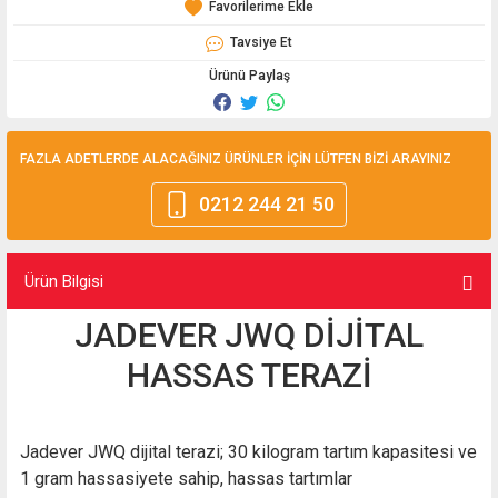
Tavsiye Et
Ürünü Paylaş
FAZLA ADETLERDE ALACAĞINIZ ÜRÜNLER İÇİN LÜTFEN BİZİ ARAYINIZ
0212 244 21 50
Ürün Bilgisi
JADEVER JWQ DİJİTAL
HASSAS TERAZİ
Jadever JWQ dijital terazi; 30 kilogram tartım kapasitesi ve
1 gram hassasiyete sahip, hassas tartımlar