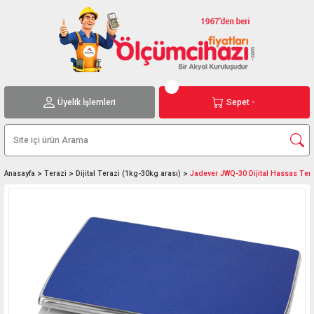
Üyelik İşlemleri
Sepet -
Anasayfa
Terazi
Dijital Terazi (1kg-30kg arası)
Jadever JWQ-30 Dijital Hassas Teraz