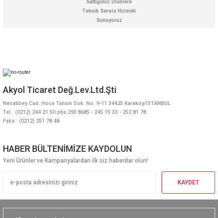
Sattığımız Ürünlere
Teknik Servis Hizmeti
Sunuyoruz
Akyol Ticaret Değ.Lev.Ltd.Şti
Necatibey Cad. Hoca Tahsin Sok. No: 9-11 34425 Karaköy/İSTANBUL
Tel : (0212) 244 21 50 pbx 293 8685 - 245 15 33 - 252 81 78
Faks : (0212) 251 78 48
HABER BÜLTENİMİZE KAYDOLUN
Yeni Ürünler ve Kampanyalardan ilk siz haberdar olun!
KAYDET