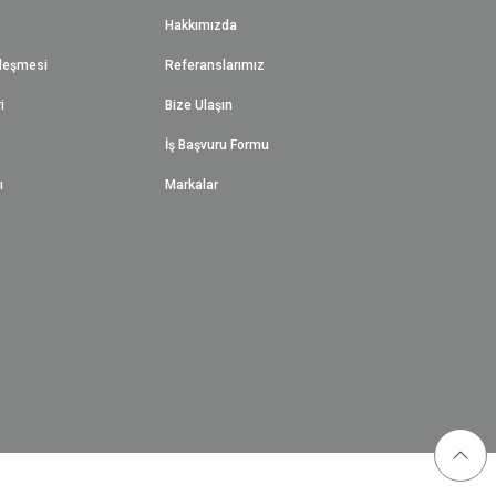
Hakkımızda
zleşmesi
Referanslarımız
i
Bize Ulaşın
İş Başvuru Formu
ı
Markalar