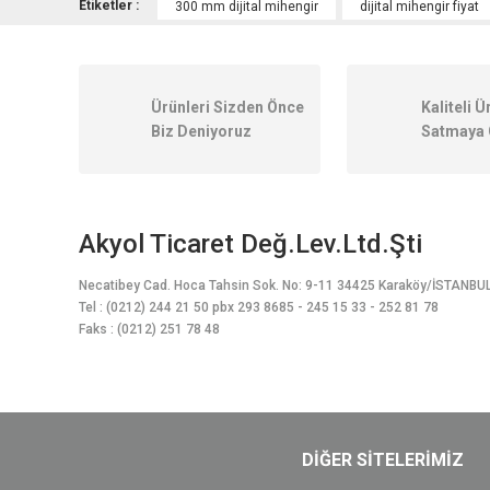
Görüş ve önerileriniz için teşekkür ederiz.
Etiketler :
300 mm dijital mihengir
dijital mihengir fiyat
Ürün resmi kalitesiz, bozuk veya görüntülenemiyor.
Ürün açıklamasında eksik bilgiler bulunuyor.
Ürünleri Sizden Önce
Kaliteli Ü
Ürün bilgilerinde hatalar bulunuyor.
Biz Deniyoruz
Satmaya 
Ürün fiyatı diğer sitelerden daha pahalı.
Bu ürüne benzer farklı alternatifler olmalı.
Akyol Ticaret Değ.Lev.Ltd.Şti
Necatibey Cad. Hoca Tahsin Sok. No: 9-11 34425 Karaköy/İSTANBU
Tel : (0212) 244 21 50 pbx 293 8685 - 245 15 33 - 252 81 78
Faks : (0212) 251 78 48
DİĞER SİTELERİMİZ