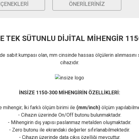
EÇENEKLERI
ÖNERILERINIZ
ZE TEK SÜTUNLU DİJİTAL MİHENGİR 115
inde sabit kumpası olan, mm cinsinde hassas ölçülerin alınmasını
cihazıdır.
İNSİZE 1150-300 MİHENGİRİN ÖZELLİKLERİ:
e mihengir; İki farklı ölçüm birimi ile
(mm/inch)
ölçüm yapılabilme
- Cihazın üzerinde On/Off butonu bulunmaktadır.
- Mihengirin dış yapısı paslanmaz metalden oluşmaktadır.
- Zero butonu ile ekrandaki değerler sıfırlanabilmektedir.
- Cihazın üzerinde data çıkış özelliği mevcuttur.