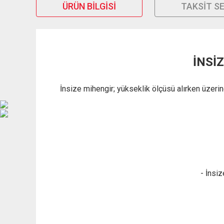
ÜRÜN BILGISI
TAKSIT S
İNSİ
İnsize mihengir; yükseklik ölçüsü alırken üzer
- İnsiz