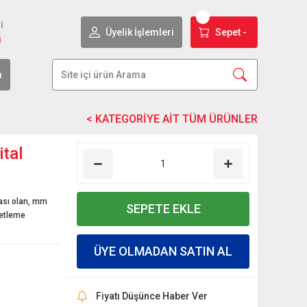
i
Üyelik İşlemleri
Sepet -
i
m
ital
pası olan, mm
SEPETE EKLE
retleme
ÜYE OLMADAN SATIN AL
Fiyatı Düşünce Haber Ver