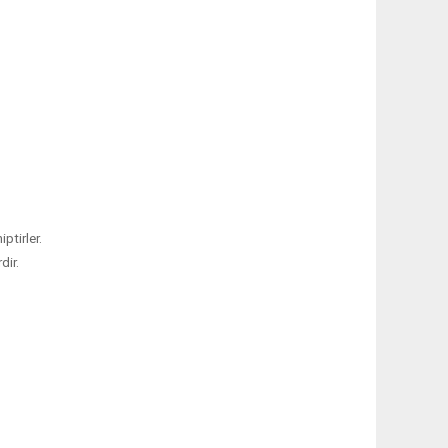
ptirler.
dir.