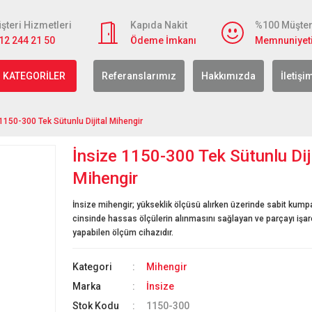
şteri Hizmetleri
Kapıda Nakit
%100 Müşter
12 244 21 50
Ödeme İmkanı
Memnuniyet
 KATEGORİLER
Referanslarımız
Hakkımızda
İletişi
1150-300 Tek Sütunlu Dijital Mihengir
İnsize 1150-300 Tek Sütunlu Dij
Mihengir
İnsize mihengir; yükseklik ölçüsü alırken üzerinde sabit kum
cinsinde hassas ölçülerin alınmasını sağlayan ve parçayı işa
yapabilen ölçüm cihazıdır.
Kategori
Mihengir
Marka
İnsize
Stok Kodu
1150-300