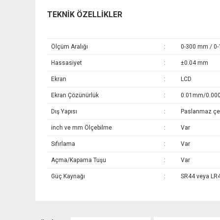
TEKNİK ÖZELLİKLER
Ölçüm Aralığı
:
0-300 mm / 0-1
Hassasiyet
:
±0.04 mm
Ekran
:
LCD
Ekran Çözünürlük
:
0.01mm/0.000
Dış Yapısı
:
Paslanmaz çel
inch ve mm Ölçebilme
:
Var
Sıfırlama
:
Var
Açma/Kapama Tuşu
:
Var
Güç Kaynağı
:
SR44 veya LR4
Bu ürünün fiyat bilgisi, resim, ürün açıklamalarında ve diğer k