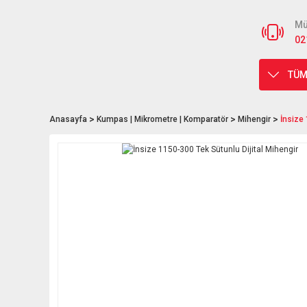
Mü
02
TÜM
Anasayfa
Kumpas | Mikrometre | Komparatör
Mihengir
İnsize 