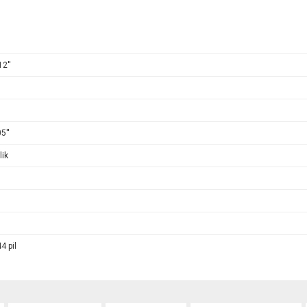
2''
5''
ik
4 pil
onularda yetersiz gördüğünüz noktaları öneri formunu kullanarak tarafımıza ileteb