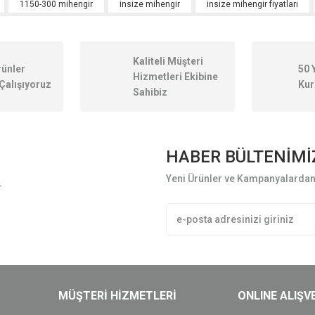
1150-300 mihengir
insize mihengir
insize mihengir fiyatları
Kaliteli Müşteri
rünler
50 
Hizmetleri Ekibine
Çalışıyoruz
Kur
Sahibiz
HABER BÜLTENİMİ
Yeni Ürünler ve Kampanyalardan 
L
Gönder
MÜŞTERİ HİZMETLERİ
ONLINE ALIŞV