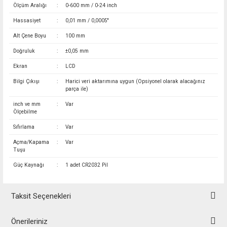
Ölçüm Aralığı
:
0-600 mm / 0-24 inch
Hassasiyet
:
0,01 mm / 0,0005''
Alt Çene Boyu
:
100 mm
Doğruluk
:
±0,05 mm
Ekran
:
LCD
Bilgi Çıkışı
:
Harici veri aktarımına uygun (Opsiyonel olarak alacağınız
parça ile)
inch ve mm
:
Var
Ölçebilme
Sıfırlama
:
Var
Açma/Kapama
:
Var
Tuşu
Güç Kaynağı
:
1 adet CR2032 Pil
Taksit Seçenekleri
Önerileriniz