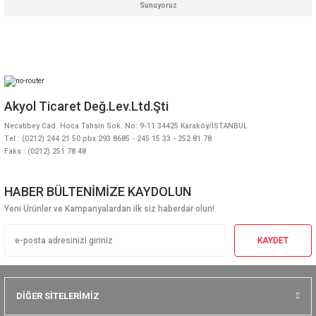
Sunuyoruz
Akyol Ticaret Değ.Lev.Ltd.Şti
Necatibey Cad. Hoca Tahsin Sok. No: 9-11 34425 Karaköy/İSTANBUL
Tel : (0212) 244 21 50 pbx 293 8685 - 245 15 33 - 252 81 78
Faks : (0212) 251 78 48
HABER BÜLTENİMİZE KAYDOLUN
Yeni Ürünler ve Kampanyalardan ilk siz haberdar olun!
KAYDET
DİĞER SİTELERİMİZ