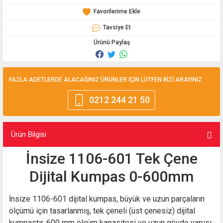
Tavsiye Et
Ürünü Paylaş
FAZLA ADETLERDE ALACAĞINIZ ÜRÜNLER İÇİN LÜTFEN BİZİ ARAYINIZ
0212 244 21 50
Ürün Bilgisi
İnsize 1106-601 Tek Çene
Dijital Kumpas 0-600mm
İnsize 1106-601 dijital kumpas, büyük ve uzun parçaların
ölçümü için tasarlanmış, tek çeneli (üst çenesiz) dijital
kumpastır. 600 mm ölçüm kapasitesi ve uzun gövde yapısı