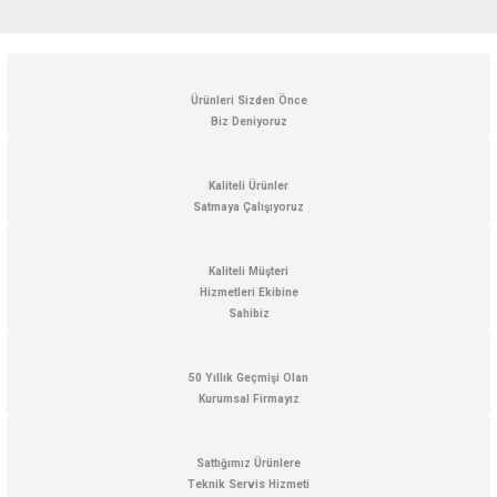
Bu ürünün fiyat bilgisi, resim, ürün açıklamalarında ve diğer konularda
yetersiz gördüğünüz noktaları öneri formunu kullanarak tarafımıza
iletebilirsiniz.
Görüş ve önerileriniz için teşekkür ederiz.
Ürünleri Sizden Önce
Biz Deniyoruz
Ürün resmi kalitesiz, bozuk veya görüntülenemiyor.
Ürün açıklamasında eksik bilgiler bulunuyor.
Kaliteli Ürünler
Satmaya Çalışıyoruz
Ürün bilgilerinde hatalar bulunuyor.
Ürün fiyatı diğer sitelerden daha pahalı.
Kaliteli Müşteri
Bu ürüne benzer farklı alternatifler olmalı.
Hizmetleri Ekibine
Sahibiz
50 Yıllık Geçmişi Olan
Kurumsal Firmayız
Gönder
Sattığımız Ürünlere
Teknik Servis Hizmeti