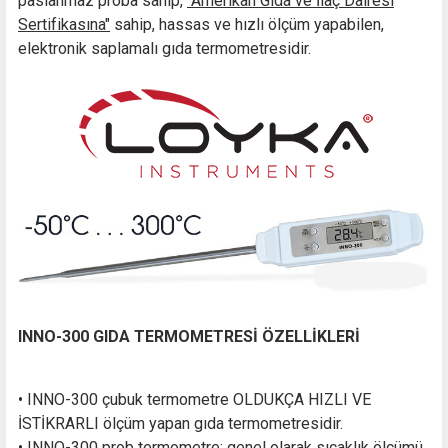
paslanmaz proba sahip,
"Amerikan Gıda ve İlaç Dairesi
Sertifikasına"
sahip, hassas ve hızlı ölçüm yapabilen,
elektronik saplamalı gıda termometresidir.
INNO-300 GIDA TERMOMETRESİ ÖZELLİKLERİ
• INNO-300 çubuk termometre OLDUKÇA HIZLI VE
İSTİKRARLI ölçüm yapan gıda termometresidir.
• INNO-300 prob termometre; genel olarak sıcaklık ölçümü