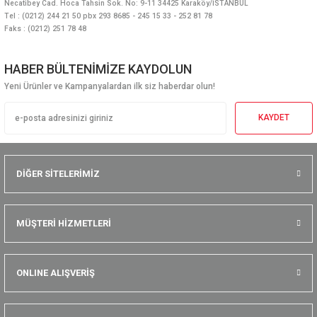
Necatibey Cad. Hoca Tahsin Sok. No: 9-11 34425 Karaköy/İSTANBUL
Tel : (0212) 244 21 50 pbx 293 8685 - 245 15 33 - 252 81 78
Faks : (0212) 251 78 48
HABER BÜLTENİMİZE KAYDOLUN
Yeni Ürünler ve Kampanyalardan ilk siz haberdar olun!
KAYDET
DİĞER SİTELERİMİZ
MÜŞTERİ HİZMETLERİ
ONLINE ALIŞVERİŞ