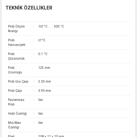
TEKNİK ÖZELLİKLER
Prob Ölçüm
:
-50 °C . . . 300 °C
Aralığı
Prob
:
±1°C
Hassasiyeti
Prob
:
0.1 °C
Çözünürlük
Prob
:
125 mm
Uzunluğu
Prob Ucu Çapı
:
2.03 mm
Prob Çapı
:
3.90 mm
Paslanmaz
:
Var
Prob
Hold Özelliği
:
Var
Min/Max
:
Var
Özelliği
Ebat
:
208 x 17 x 20 mm