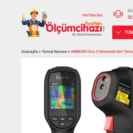
Mü
02
TÜM
Anasayfa
Termal Kamera
HIKMICRO Eco-V Ekonomik Seri Term