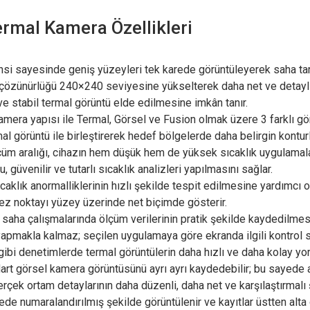
mal Kamera Özellikleri
i sayesinde geniş yüzeyleri tek karede görüntüleyerek saha tara
R çözünürlüğü 240×240 seviyesine yükselterek daha net ve detaylı
ve stabil termal görüntü elde edilmesine imkân tanır.
era yapısı ile Termal, Görsel ve Fusion olmak üzere 3 farklı gö
 görüntü ile birleştirerek hedef bölgelerde daha belirgin konturla
üm aralığı, cihazın hem düşük hem de yüksek sıcaklık uygulamala
üvenilir ve tutarlı sıcaklık analizleri yapılmasını sağlar.
lık anormalliklerinin hızlı şekilde tespit edilmesine yardımcı ol
kez noktayı yüzey üzerinde net biçimde gösterir.
 saha çalışmalarında ölçüm verilerinin pratik şekilde kaydedilmesi
 yapmakla kalmaz; seçilen uygulamaya göre ekranda ilgili kontro
arı gibi denetimlerde termal görüntülerin daha hızlı ve daha kolay 
ndart görsel kamera görüntüsünü ayrı ayrı kaydedebilir; bu sayede
rçek ortam detaylarının daha düzenli, daha net ve karşılaştırmalı
de numaralandırılmış şekilde görüntülenir ve kayıtlar üstten alt