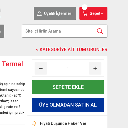
i
Üyelik İşlemleri
Sepet -
i
m
 Termal
ş açısına sahip
SEPETE EKLE
istemi sayesinde
k tanır. -20°C
cihaz; lazer
ÜYE OLMADAN SATIN AL
klı gövde ve 8
leri için pratik
Fiyatı Düşünce Haber Ver