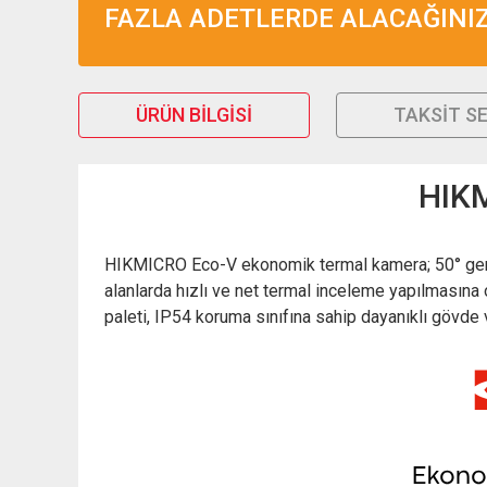
FAZLA ADETLERDE ALACAĞINIZ 
ÜRÜN BILGISI
TAKSIT S
HIKM
HIKMICRO Eco-V ekonomik termal kamera; 50° geniş 
alanlarda hızlı ve net termal inceleme yapılmasına o
paleti, IP54 koruma sınıfına sahip dayanıklı gövde v