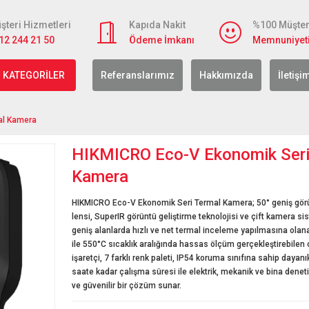
şteri Hizmetleri
Kapıda Nakit
%100 Müşter
12 244 21 50
Ödeme İmkanı
Memnuniyet
 KATEGORİLER
Referanslarımız
Hakkımızda
İletişi
al Kamera
HIKMICRO Eco-V Ekonomik Seri
Kamera
HIKMICRO Eco-V Ekonomik Seri Termal Kamera; 50° geniş görü
lensi, SuperIR görüntü geliştirme teknolojisi ve çift kamera s
geniş alanlarda hızlı ve net termal inceleme yapılmasına olana
ile 550°C sıcaklık aralığında hassas ölçüm gerçekleştirebilen 
işaretçi, 7 farklı renk paleti, IP54 koruma sınıfına sahip dayanı
saate kadar çalışma süresi ile elektrik, mekanik ve bina denetim
ve güvenilir bir çözüm sunar.