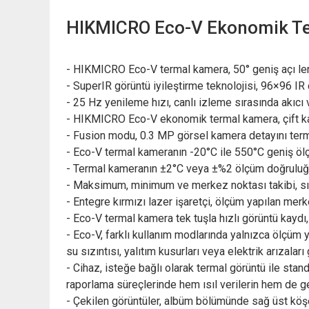
HIKMICRO Eco-V Ekonomik Ter
- HIKMICRO Eco-V termal kamera, 50° geniş açı lens
- SuperIR görüntü iyileştirme teknolojisi, 96×96 I
- 25 Hz yenileme hızı, canlı izleme sırasında akıcı 
- HIKMICRO Eco-V ekonomik termal kamera, çift kam
- Fusion modu, 0.3 MP görsel kamera detayını termal
- Eco-V termal kameranın -20°C ile 550°C geniş ölç
- Termal kameranın ±2°C veya ±%2 ölçüm doğruluğu, g
- Maksimum, minimum ve merkez noktası takibi, sıcak
- Entegre kırmızı lazer işaretçi, ölçüm yapılan mer
- Eco-V termal kamera tek tuşla hızlı görüntü kaydı,
- Eco-V, farklı kullanım modlarında yalnızca ölçüm
su sızıntısı, yalıtım kusurları veya elektrik arızal
- Cihaz, isteğe bağlı olarak termal görüntü ile sta
raporlama süreçlerinde hem ısıl verilerin hem de ge
- Çekilen görüntüler, albüm bölümünde sağ üst köşe