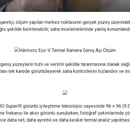
retçi, ölçüm yapılan merkez noktasının gerçek yüzey üzerindeki
u şekilde belirlenebilir; saha incelemelerinde yanlış konumlandır
niş yüzeylerin hızlı ve verimli şekilde taranmasına olanak sağlar.
anı tek karede görüntüleyerek saha kontrollerini hızlandırır ve inc
perIR görüntü iyileştirme teknolojisi sayesinde 96 × 96 (9.21
leme frekansı ile akıcı görüntü sunulurken, fotoğraf çekimlerinde
lece daha net, daha ayrıntılı ve daha keskin termal analiz yapılması