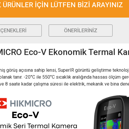
ÜRÜNLER İÇİN LÜTFEN BİZİ ARAYINIZ
EÇENEKLERI
ÖNERILERINIZ
ICRO Eco-V Ekonomik Termal K
görüş açısına sahip lensi, SuperIR görüntü geliştirme teknoloj
lanak tanır. -20°C ile 550°C sıcaklık aralığında hassas ölçüm gerçe
e 8 saate kadar çalışma süresi ile elektrik, mekanik ve bina denet