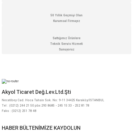
50 Yıllık Geçmişi Olan
Kurumsal Firmayız
Gönder
Sattığımız Ürünlere
Teknik Servis Hizmeti
Sunuyoruz
Akyol Ticaret Değ.Lev.Ltd.Şti
Necatibey Cad. Hoca Tahsin Sok. No: 9-11 34425 Karaköy/İSTANBUL
Tel : (0212) 244 21 50 pbx 293 8685 - 245 15 33 - 252 81 78
Faks : (0212) 251 78 48
HABER BÜLTENİMİZE KAYDOLUN