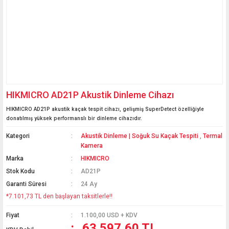
HIKMICRO AD21P Akustik Dinleme Cihazı
HIKMICRO AD21P akustik kaçak tespit cihazı, gelişmiş SuperDetect özelliğiyle
donatılmış yüksek performanslı bir dinleme cihazıdır.
Kategori
Akustik Dinleme | Soğuk Su Kaçak Tespiti
,
Termal
Kamera
Marka
HIKMICRO
Stok Kodu
AD21P
Garanti Süresi
24 Ay
*7.101,73 TL den başlayan taksitlerle!!
Fiyat
1.100,00 USD + KDV
63.597,60 TL