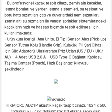
- Bu profesyonel kaçak tespit cihazı, zemin altı kaçaklar,
ısıtma boruları ve yerden ısıtma sistemleri, su tesisatı ve
boru hattı sızıntıları, çatı ve duvarlardaki nem sızıntıları,
zemin altı su sızmaları ile yangın sprinkler sistemlerindeki
kaçakların hızlı ve hassas biçimde tespit edilmesi için
kullanılmaktadır.
- Ürün kutu içeriği ; Ana Ünite, El Tipi Sensör, Alıcı (Pick-up)
Sensör, Tutma Kolu (Handle Grip), Kulaklık, Pil Şarj Cihazı
için Güç Adaptörü, Uluslararası Priz Uçları (US / EU / UK /
AU) – 4 Adet, USB 2.0 A – USB Type-C Bağlantı Kablosu,
Taşıma Çantası (Pouch), Hızlı Başlangıç Kılavuzu
şeklindedir.
HIKMICRO AD21P akustik kaçak tespit cihazı, 1024 x 600
çözünürlüklü 7 inç dokunmatik lcd ekrana sahip olup,