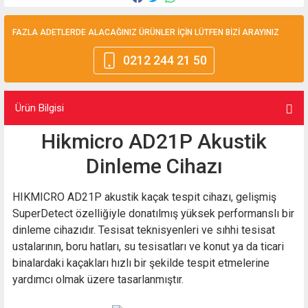
FAZLA ADETLERDE ALACAĞINIZ ÜRÜNLER İÇİN LÜTFEN BİZİ ARAYINIZ
0212 244 21 50
Ürün Bilgisi
Hikmicro AD21P Akustik
Dinleme Cihazı
HIKMICRO AD21P akustik kaçak tespit cihazı, gelişmiş
SuperDetect özelliğiyle donatılmış yüksek performanslı bir
dinleme cihazıdır. Tesisat teknisyenleri ve sıhhi tesisat
ustalarının, boru hatları, su tesisatları ve konut ya da ticari
binalardaki kaçakları hızlı bir şekilde tespit etmelerine
yardımcı olmak üzere tasarlanmıştır.