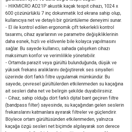
- HIKMICRO AD21P akustik kaçak tespit cihazı, 1024 x
600 çözünürlüklü 7 inç dokunmatik lcd ekrana sahip olup,
kullanıcıya net ve detaylı bir görüntüleme deneyimi sunar.
- El ile kontrol edilen ergonomik çift tekerlekli kontrol
tasarımı, cihaz ayarlarının ve parametre değişikliklerinin
daha esnek, hızlı ve eldivenle bile kolayca yapılmasını
sağlar. Bu sayede kullanıcı, sahada çalışırken cihazı
maksimum konfor ve verimlilikle yönetebilir.
- Ortamda parazit veya gürültü bulunduğunda, düşük ve
yüksek frekans aralıklarını değiştirerek ses sinyalleri
üzerinde dört farklı filtre uygulamak mümkündür. Bu
sayede, çevresel gürültülerden etkilenmeden su kaçağına
ait sesleri daha net ve belirgin şekilde duyabilirsiniz.
- Cihaz, sahip olduğu dört farklı dijital bant geçiren filtre
(bandpass filter) sayesinde, su kaçağından gelen seslerin
frekanslarını katmanlara ayırarak filtreler ve güçlendirir.
Böylece ortam gürültüsünden etkilenmeden, yalnızca
kaçağa özgü sesleri net biçimde algılayarak son derece