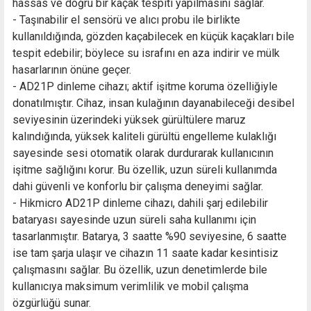
hassas ve doğru bir kaçak tespiti yapılmasını sağlar.
- Taşınabilir el sensörü ve alıcı probu ile birlikte
kullanıldığında, gözden kaçabilecek en küçük kaçakları bile
tespit edebilir; böylece su israfını en aza indirir ve mülk
hasarlarının önüne geçer.
- AD21P dinleme cihazı; aktif işitme koruma özelliğiyle
donatılmıştır. Cihaz, insan kulağının dayanabileceği desibel
seviyesinin üzerindeki yüksek gürültülere maruz
kalındığında, yüksek kaliteli gürültü engelleme kulaklığı
sayesinde sesi otomatik olarak durdurarak kullanıcının
işitme sağlığını korur. Bu özellik, uzun süreli kullanımda
dahi güvenli ve konforlu bir çalışma deneyimi sağlar.
- Hikmicro AD21P dinleme cihazı, dahili şarj edilebilir
bataryası sayesinde uzun süreli saha kullanımı için
tasarlanmıştır. Batarya, 3 saatte %90 seviyesine, 6 saatte
ise tam şarja ulaşır ve cihazın 11 saate kadar kesintisiz
çalışmasını sağlar. Bu özellik, uzun denetimlerde bile
kullanıcıya maksimum verimlilik ve mobil çalışma
özgürlüğü sunar.