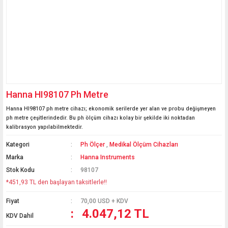
Hanna HI98107 Ph Metre
Hanna HI98107 ph metre cihazı; ekonomik serilerde yer alan ve probu değişmeyen
ph metre çeşitlerindedir. Bu ph ölçüm cihazı kolay bir şekilde iki noktadan
kalibrasyon yapılabilmektedir.
Kategori
Ph Ölçer
,
Medikal Ölçüm Cihazları
Marka
Hanna Instruments
Stok Kodu
98107
*451,93 TL den başlayan taksitlerle!!
Fiyat
70,00 USD + KDV
4.047,12 TL
KDV Dahil