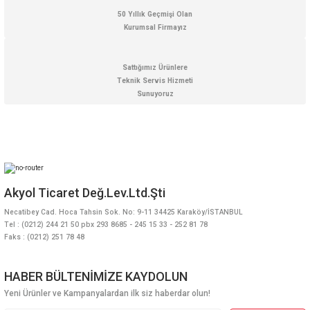
50 Yıllık Geçmişi Olan
Kurumsal Firmayız
Gönder
Sattığımız Ürünlere
Teknik Servis Hizmeti
Sunuyoruz
Akyol Ticaret Değ.Lev.Ltd.Şti
Necatibey Cad. Hoca Tahsin Sok. No: 9-11 34425 Karaköy/İSTANBUL
Tel : (0212) 244 21 50 pbx 293 8685 - 245 15 33 - 252 81 78
Faks : (0212) 251 78 48
HABER BÜLTENİMİZE KAYDOLUN
Yeni Ürünler ve Kampanyalardan ilk siz haberdar olun!