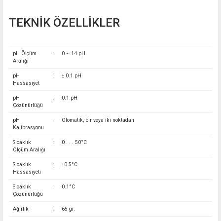
TEKNİK ÖZELLİKLER
pH Ölçüm
:
0 ~ 14 pH
Aralığı
pH
:
± 0.1 pH
Hassasiyet
pH
:
0.1 pH
Çözünürlüğü
pH
:
Otomatik, bir veya iki noktadan
Kalibrasyonu
Sıcaklık
:
0 . . . 50°C
Ölçüm Aralığı
Sıcaklık
:
±0.5°C
Hassasiyeti
Sıcaklık
:
0.1°C
Çözünürlüğü
Ağırlık
:
65 gr.