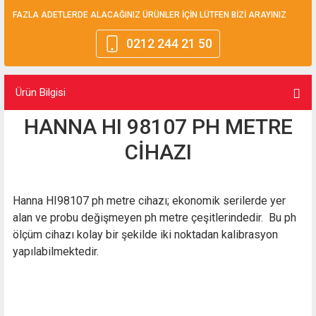
FAZLA ADETLERDE ALACAĞINIZ ÜRÜNLER İÇİN LÜTFEN BİZİ ARAYINIZ
0212 244 21 50
Ürün Bilgisi
HANNA HI 98107 PH METRE
CİHAZI
Hanna HI98107 ph metre cihazı; ekonomik serilerde yer
alan ve probu değişmeyen ph metre çeşitlerindedir. Bu ph
ölçüm cihazı kolay bir şekilde iki noktadan kalibrasyon
yapılabilmektedir.