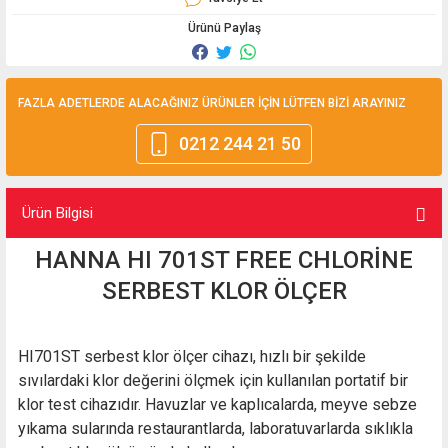
Ürünü Paylaş
FAZLA ADETLERDE ALACAĞINIZ ÜRÜNLER İÇİN LÜTFEN BİZİ ARAYINIZ
0212 244 21 50
Ürün Bilgisi
HANNA HI 701ST FREE CHLORİNE
SERBEST KLOR ÖLÇER
HI701ST serbest klor ölçer cihazı, hızlı bir şekilde
sıvılardaki klor değerini ölçmek için kullanılan portatif bir
klor test cihazıdır. Havuzlar ve kaplıcalarda, meyve sebze
yıkama sularında restaurantlarda, laboratuvarlarda sıklıkla