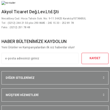
Akyol Ticaret Değ.Lev.Ltd.Şti
Necatibey Cad. Hoca Tahsin Sok. No: 9-11 34425 Karaköy/İSTANBUL
Tel : (0212) 244 21 50 pbx 293 8685 - 245 15 33 - 252 81 78
Faks : (0212) 251 78 48
HABER BÜLTENİMİZE KAYDOLUN
Yeni Ürünler ve Kampanyalardan ilk siz haberdar olun!
KAYDET
DİĞER SİTELERİMİZ
MÜŞTERİ HİZMETLERİ