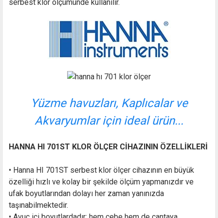
serbest klor ölçümünde kullanılır.
Yüzme havuzları, Kaplıcalar ve
Akvaryumlar için ideal ürün...
HANNA HI 701ST KLOR ÖLÇER CİHAZININ ÖZELLİKLERİ
• Hanna HI 701ST serbest klor ölçer cihazının en büyük
özelliği hızlı ve kolay bir şekilde ölçüm yapmanızdır ve
ufak boyutlarından dolayı her zaman yanınızda
taşınabilmektedir.
• Avuç içi boyutlardadır; hem cebe hem de çantaya