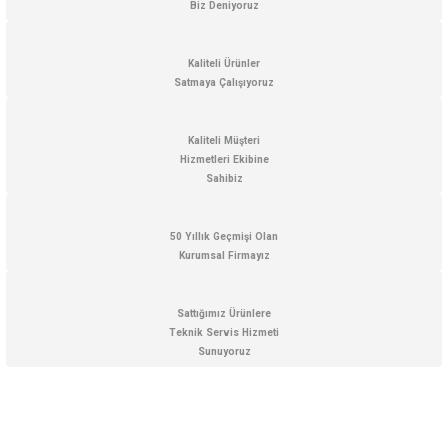
Biz Deniyoruz
Ürün resmi kalitesiz, bozuk veya görüntülenemiyor.
Ürün açıklamasında eksik bilgiler bulunuyor.
Kaliteli Ürünler
Satmaya Çalışıyoruz
Ürün bilgilerinde hatalar bulunuyor.
Ürün fiyatı diğer sitelerden daha pahalı.
Kaliteli Müşteri
Bu ürüne benzer farklı alternatifler olmalı.
Hizmetleri Ekibine
Sahibiz
50 Yıllık Geçmişi Olan
Kurumsal Firmayız
Gönder
Sattığımız Ürünlere
Teknik Servis Hizmeti
Sunuyoruz