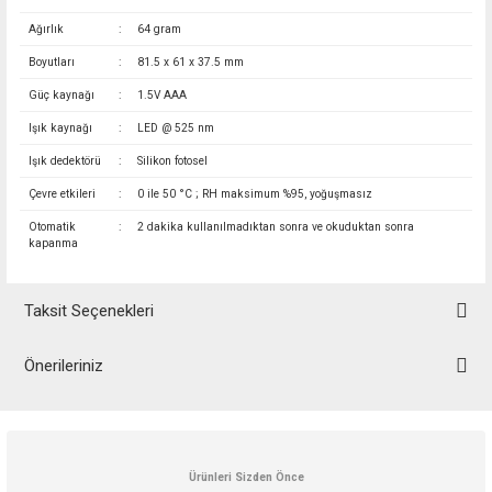
Ağırlık
:
64 gram
Boyutları
:
81.5 x 61 x 37.5 mm
Güç kaynağı
:
1.5V AAA
Işık kaynağı
:
LED @ 525 nm
Işık dedektörü
:
Silikon fotosel
Çevre etkileri
:
0 ile 50 °C ; RH maksimum %95, yoğuşmasız
Otomatik
:
2 dakika kullanılmadıktan sonra ve okuduktan sonra
kapanma
Taksit Seçenekleri
Önerileriniz
Bu ürünün fiyat bilgisi, resim, ürün açıklamalarında ve diğer konularda
yetersiz gördüğünüz noktaları öneri formunu kullanarak tarafımıza
iletebilirsiniz.
Görüş ve önerileriniz için teşekkür ederiz.
Ürünleri Sizden Önce