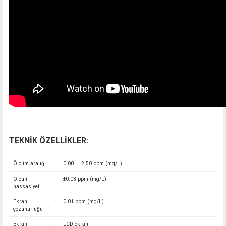
TEKNİK ÖZELLİKLER:
Ölçüm aralığı
:
0.00 ... 2.50 ppm (mg/L)
Ölçüm
:
±0.03 ppm (mg/L)
hassasiyeti
Ekran
:
0.01 ppm (mg/L)
çözünürlüğü
Ekran
:
LCD ekran