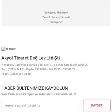
Gönder
Sattığımız Ürünlere
Teknik Servis Hizmeti
Sunuyoruz
Akyol Ticaret Değ.Lev.Ltd.Şti
Necatibey Cad. Hoca Tahsin Sok. No: 9-11 34425 Karaköy/İSTANBUL
Tel : (0212) 244 21 50 pbx 293 8685 - 245 15 33 - 252 81 78
Faks : (0212) 251 78 48
HABER BÜLTENİMİZE KAYDOLUN
Yeni Ürünler ve Kampanyalardan ilk siz haberdar olun!
KAYDET