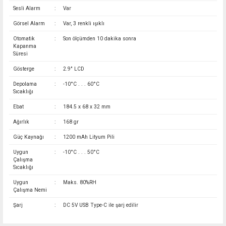
Sesli Alarm
:
Var
Görsel Alarm
:
Var, 3 renkli ışıklı
Otomatik
:
Son ölçümden 10 dakika sonra
Kapanma
Süresi
Gösterge
:
2.9" LCD
Depolama
:
-10°C . . . 60°C
Sıcaklığı
Ebat
:
184.5 x 68 x 32 mm
Ağırlık
:
168 gr
Güç Kaynağı
:
1200 mAh Lityum Pili
Uygun
:
-10°C . . . 50°C
Çalışma
Sıcaklığı
Uygun
:
Maks. 80%RH
Çalışma Nemi
Şarj
:
DC 5V USB Type-C ile şarj edilir