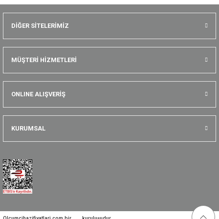
DİĞER SİTELERİMİZ
MÜŞTERİ HİZMETLERİ
ONLINE ALIŞVERİŞ
KURUMSAL
Olcumcihazifiyatlari.com bir
kuruluşudur.