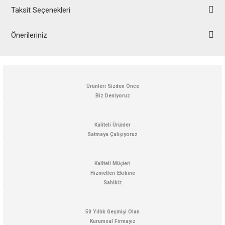
Taksit Seçenekleri
Önerileriniz
Bu ürünün fiyat bilgisi, resim, ürün açıklamalarında ve diğer konularda
yetersiz gördüğünüz noktaları öneri formunu kullanarak tarafımıza
iletebilirsiniz.
Görüş ve önerileriniz için teşekkür ederiz.
Ürünleri Sizden Önce
Biz Deniyoruz
Ürün resmi kalitesiz, bozuk veya görüntülenemiyor.
Ürün açıklamasında eksik bilgiler bulunuyor.
Kaliteli Ürünler
Satmaya Çalışıyoruz
Ürün bilgilerinde hatalar bulunuyor.
Ürün fiyatı diğer sitelerden daha pahalı.
Kaliteli Müşteri
Bu ürüne benzer farklı alternatifler olmalı.
Hizmetleri Ekibine
Sahibiz
50 Yıllık Geçmişi Olan
Kurumsal Firmayız