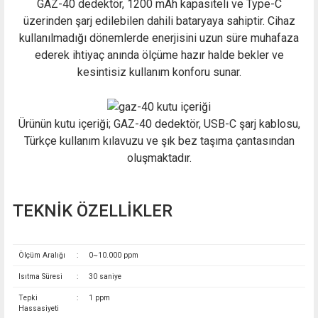
GAZ-40 dedektör, 1200 mAh kapasiteli ve Type-C
üzerinden şarj edilebilen dahili bataryaya sahiptir. Cihaz
kullanılmadığı dönemlerde enerjisini uzun süre muhafaza
ederek ihtiyaç anında ölçüme hazır halde bekler ve
kesintisiz kullanım konforu sunar.
Ürünün kutu içeriği; GAZ-40 dedektör, USB-C şarj kablosu,
Türkçe kullanım kılavuzu ve şık bez taşıma çantasından
oluşmaktadır.
TEKNİK ÖZELLİKLER
Ölçüm Aralığı
:
0~10.000 ppm
Isıtma Süresi
:
30 saniye
Tepki
:
1 ppm
Hassasiyeti