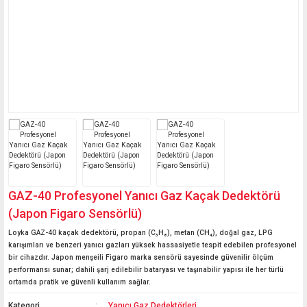
Mini Termometreler
Basküller
Probları
Kağıt Nem Ölçerler
Kaçak Akım Rölesi Test
Boya Tartım Terazileri
Vinç Baskülleri
Oda Termometreleri
Cihazı
Cilt Nem ve Cilt Yağ
Laboratuvar Terazileri
Ölçerler
Akü Test Cihazı
Hava İstasyonları
Transpalet Basküller
Medikal Teraziler
Uzun Problu Yığın
Seyyar-Taşınabilir
Sıcaklık Ölçerler
Kantarlar
Mutfak Terazileri
İbreli Mekanik Ölçüm
Medikal Basküller
Cihazları
Yazıcılı Kantar
GAZ-40 Profesyonel Yanıcı Gaz Kaçak Dedektörü
Havuz Ölçüm Cihazları
(Japon Figaro Sensörlü)
Termokupl ve Prob
Loyka GAZ-40 kaçak dedektörü, propan (C₃H₈), metan (CH₄), doğal gaz, LPG
Okuyucu Çeşitleri
karışımları ve benzeri yanıcı gazları yüksek hassasiyetle tespit edebilen profesyonel
bir cihazdır. Japon menşeili Figaro marka sensörü sayesinde güvenilir ölçüm
performansı sunar; dahili şarj edilebilir bataryası ve taşınabilir yapısı ile her türlü
Fırın Termometreleri
ortamda pratik ve güvenli kullanım sağlar.
Kategori
Yanıcı Gaz Dedektörleri
Sauna Ölçüm Cihazları