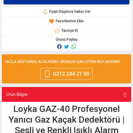
Fiyatı Düşünce Haber Ver
Tavsiye Et
Ürünü Paylaş
FAZLA ADETLERDE ALACAĞINIZ ÜRÜNLER İÇİN LÜTFEN BİZİ ARAYINIZ
0212 244 21 50
Ürün Bilgisi
Loyka GAZ-40 Profesyonel
Yanıcı Gaz Kaçak Dedektörü |
Sesli ve Renkli Işıklı Alarm