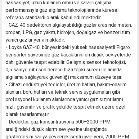
hassasiyet, uzun kullanım ömrü ve kararlı çalışma
performansıyla gaz algılama teknolojilerinde küresel
referans standardı olarak kabul edilmektedir.
- GAZ-40 dedektörün algılayabildiği gazlar arasında metan,
propan, LPG, gaz yakıtı, hidrojen, doğalgaz ve benzeri tüm
yanıcı gazlar yer almaktadır.
- Loyka GAZ-40, bünyesindeki yüksek hassasiyetli Figaro
sensörler sayesinde gaz kaçaklarını en düşük seviyelerde
dahi güvenle tespit edebilir. Gelişmiş sensör teknolojisi,
0,5 saniye gibi son derece hızlı tepki süresi ile anında
algılama sağlayarak güvenliği maksimum düzeye taşır.
- Cihaz; endüstriyel tesisler, üretim hatları, bakım-onarım
alanları, boru hatları ve teknik servis uygulamaları gibi
profesyonel kullanım alanlarında yanıcı gaz sızıntılarını
hızlı, güvenilir ve pratik şekilde tespit etmek üzere özel
olarak tasarlanmıştır.
- Dedektör, gaz konsantrasyonu 500–2000 PPM
aralığındaki düşük alarm seviyesine ulaştığında
göstergesini sarıya çevirerek sesli uyarı verir; 2000 PPM