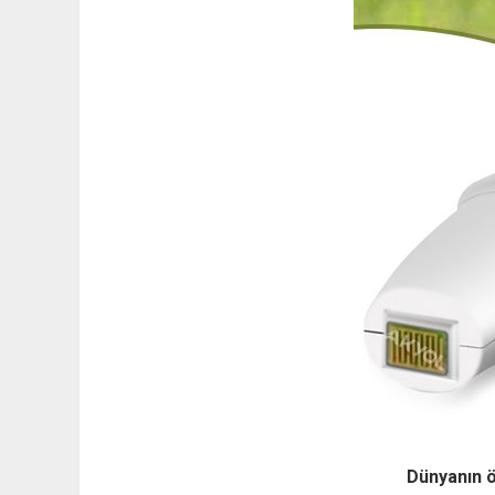
Dünyanın ö