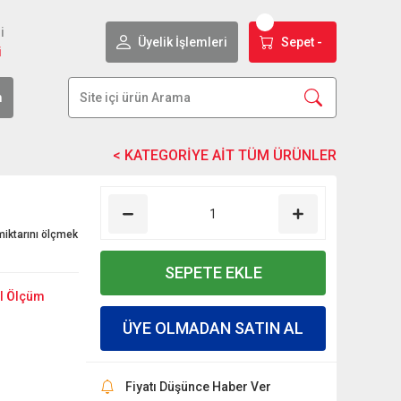
i
Üyelik İşlemleri
Sepet -
i
m
iktarını ölçmek
SEPETE EKLE
l Ölçüm
ÜYE OLMADAN SATIN AL
Fiyatı Düşünce Haber Ver