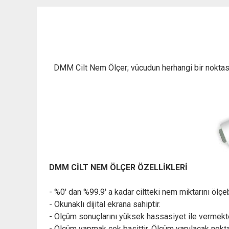
DMM Cilt Nem Ölçer; vücudun herhangi bir noktasınd
DMM CİLT NEM ÖLÇER ÖZELLİKLERİ
- %0' dan %99.9' a kadar ciltteki nem miktarını ölçe
- Okunaklı dijital ekrana sahiptir.
- Ölçüm sonuçlarını yüksek hassasiyet ile vermekte
- Ölçüm yapmak çok basittir. Ölçüm yapılacak nokta