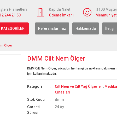
şteri Hizmetleri
Kapıda Nakit
%100 Müşter
12 244 21 50
Ödeme İmkanı
Memnuniyet
 KATEGORİLER
Referanslarımız
Hakkımızda
İletişi
em Ölçer
DMM Cilt Nem Ölçer
DMM Cilt Nem Ölçer; vücudun herhangi bir noktasındaki nem m
için kullanılmaktadır.
Kategori
Cilt Nem ve Cilt Yağ Ölçerler
,
Medika
Cihazları
Stok Kodu
dmm
Garanti
24 Ay
Süresi