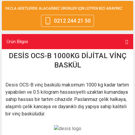
FAZLA ADETLERDE ALACAĞINIZ ÜRÜNLER İÇİN LÜTFEN BİZİ ARAYINIZ
0212 244 21 50
Ürün Bilgisi
DESİS OCS-B 1000KG DİJİTAL VİNÇ
BASKÜL
Desis OCS-B vinç baskülü maksimum 1000 kg kadar tartım
yapabilen ve 0.5 kilogram hassasiyetli uzaktan kumandaya
sahip hassas bir tartım cihazıdır. Paslanmaz çelik halkaya,
alaşımlı çelik kancaya ve dayanıklı dış yapıya sahip kaliteli
bir vinç baskülüdür.