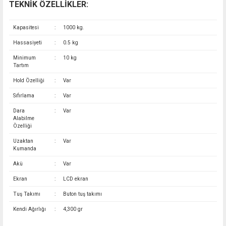
TEKNİK ÖZELLİKLER:
Kapasitesi
:
1000 kg.
Hassasiyeti
:
0.5 kg
Minimum
:
10 kg
Tartım
Hold Özelliği
:
Var
Sıfırlama
:
Var
Dara
:
Var
Alabilme
Özelliği
Uzaktan
:
Var
Kumanda
Akü
:
Var
Ekran
:
LCD ekran
Tuş Takımı
:
Buton tuş takımı
Kendi Ağırlığı
:
4,300 gr