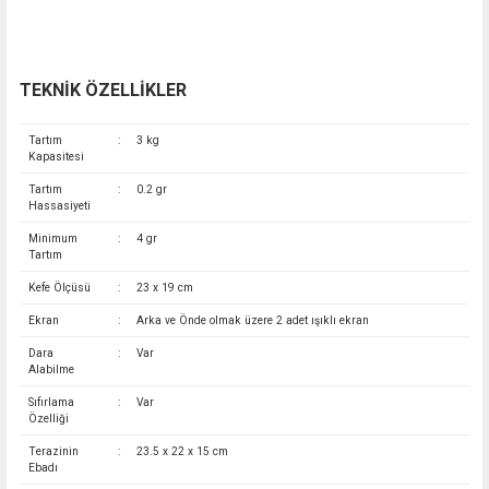
TEKNİK ÖZELLİKLER
Tartım
:
3 kg
Kapasitesi
Tartım
:
0.2 gr
Hassasiyeti
Minimum
:
4 gr
Tartım
Kefe Ölçüsü
:
23 x 19 cm
Ekran
:
Arka ve Önde olmak üzere 2 adet ışıklı ekran
Dara
:
Var
Alabilme
Sıfırlama
:
Var
Özelliği
Terazinin
:
23.5 x 22 x 15 cm
Ebadı