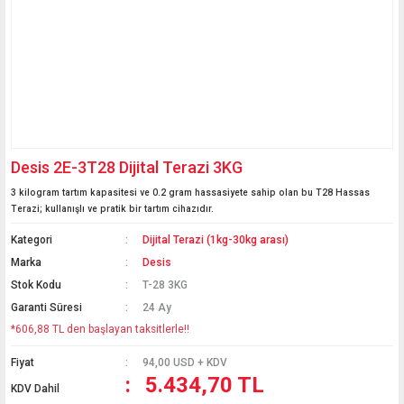
Desis 2E-3T28 Dijital Terazi 3KG
3 kilogram tartım kapasitesi ve 0.2 gram hassasiyete sahip olan bu T28 Hassas
Terazi; kullanışlı ve pratik bir tartım cihazıdır.
Kategori
Dijital Terazi (1kg-30kg arası)
Marka
Desis
Stok Kodu
T-28 3KG
Garanti Süresi
24 Ay
*606,88 TL den başlayan taksitlerle!!
Fiyat
94,00 USD + KDV
5.434,70 TL
KDV Dahil