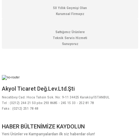
50 Yıllık Geçmişi Olan
Kurumsal Firmayız
Gönder
Sattığımız Ürünlere
Teknik Servis Hizmeti
Sunuyoruz
Akyol Ticaret Değ.Lev.Ltd.Şti
Necatibey Cad. Hoca Tahsin Sok. No: 9-11 34425 Karaköy/İSTANBUL
Tel : (0212) 244 21 50 pbx 293 8685 - 245 15 33 - 252 81 78
Faks : (0212) 251 78 48
HABER BÜLTENİMİZE KAYDOLUN
Yeni Ürünler ve Kampanyalardan ilk siz haberdar olun!