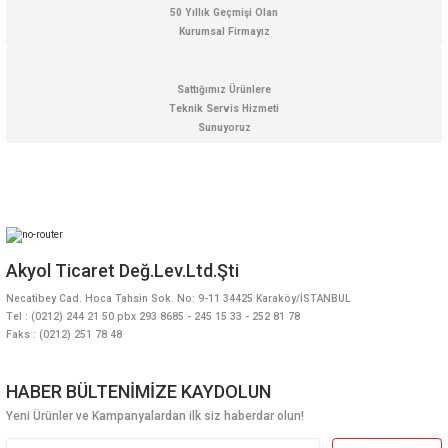
Gönder
50 Yıllık Geçmişi Olan
Kurumsal Firmayız
Sattığımız Ürünlere
Teknik Servis Hizmeti
Sunuyoruz
Akyol Ticaret Değ.Lev.Ltd.Şti
Necatibey Cad. Hoca Tahsin Sok. No: 9-11 34425 Karaköy/İSTANBUL
Tel : (0212) 244 21 50 pbx 293 8685 - 245 15 33 - 252 81 78
Faks : (0212) 251 78 48
HABER BÜLTENİMİZE KAYDOLUN
Yeni Ürünler ve Kampanyalardan ilk siz haberdar olun!