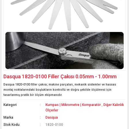
Dasqua 1820-0100 Filler Çakısı 0.05mm - 1.00mm
Dasqua 1820-0100 filler çakısı; makine parçaları, mekanik sistemler ve hassas
montaj noktalarındaki boşlukların kontrollü ve doğru şekilde ölçülmesi için
tasarlanmış pratik bir ölçüm ekipmanıdır.
Kategori
Kumpas | Mikrometre | Komparatör
,
Diğer Kalınlık
Ölçerler
Marka
Dasqua
Stok Kodu
1820-0100