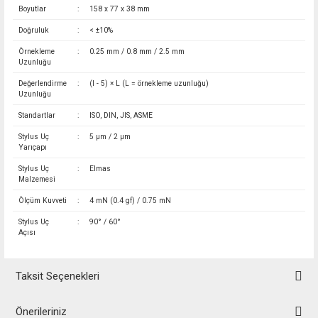
Boyutlar
:
158 x 77 x 38 mm
Doğruluk
:
< ±10%
Örnekleme
:
0.25 mm / 0.8 mm / 2.5 mm
Uzunluğu
Değerlendirme
:
(l - 5) × L (L = örnekleme uzunluğu)
Uzunluğu
Standartlar
:
ISO, DIN, JIS, ASME
Stylus Uç
:
5 µm / 2 µm
Yarıçapı
Stylus Uç
:
Elmas
Malzemesi
Ölçüm Kuvveti
:
4 mN (0.4 gf) / 0.75 mN
Stylus Uç
:
90° / 60°
Açısı
Taksit Seçenekleri
Önerileriniz