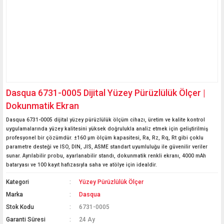
Dasqua 6731-0005 Dijital Yüzey Pürüzlülük Ölçer |
Dokunmatik Ekran
Dasqua 6731-0005 dijital yüzey pürüzlülük ölçüm cihazı, üretim ve kalite kontrol
uygulamalarında yüzey kalitesini yüksek doğrulukla analiz etmek için geliştirilmiş
profesyonel bir çözümdür. ±160 µm ölçüm kapasitesi, Ra, Rz, Rq, Rt gibi çoklu
parametre desteği ve ISO, DIN, JIS, ASME standart uyumluluğu ile güvenilir veriler
sunar. Ayrılabilir probu, ayarlanabilir standı, dokunmatik renkli ekranı, 4000 mAh
bataryası ve 100 kayıt hafızasıyla saha ve atölye için idealdir.
Kategori
Yüzey Pürüzlülük Ölçer
Marka
Dasqua
Stok Kodu
6731-0005
Garanti Süresi
24 Ay