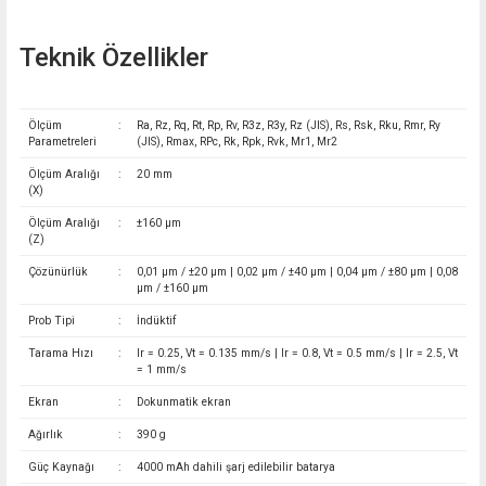
Teknik Özellikler
Ölçüm
:
Ra, Rz, Rq, Rt, Rp, Rv, R3z, R3y, Rz (JIS), Rs, Rsk, Rku, Rmr, Ry
Parametreleri
(JIS), Rmax, RPc, Rk, Rpk, Rvk, Mr1, Mr2
Ölçüm Aralığı
:
20 mm
(X)
Ölçüm Aralığı
:
±160 µm
(Z)
Çözünürlük
:
0,01 µm / ±20 µm | 0,02 µm / ±40 µm | 0,04 µm / ±80 µm | 0,08
µm / ±160 µm
Prob Tipi
:
İndüktif
Tarama Hızı
:
lr = 0.25, Vt = 0.135 mm/s | lr = 0.8, Vt = 0.5 mm/s | lr = 2.5, Vt
= 1 mm/s
Ekran
:
Dokunmatik ekran
Ağırlık
:
390 g
Güç Kaynağı
:
4000 mAh dahili şarj edilebilir batarya