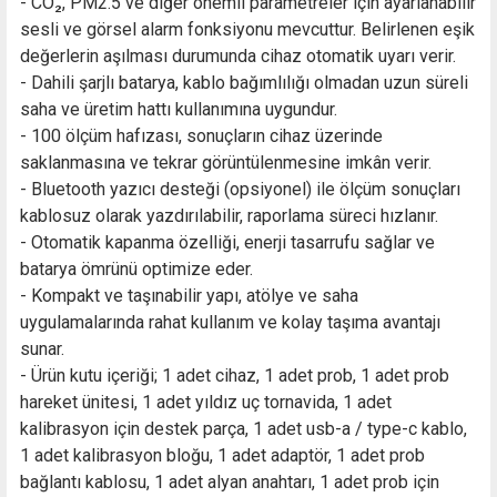
- CO₂, PM2.5 ve diğer önemli parametreler için ayarlanabilir
sesli ve görsel alarm fonksiyonu mevcuttur. Belirlenen eşik
değerlerin aşılması durumunda cihaz otomatik uyarı verir.
- Dahili şarjlı batarya, kablo bağımlılığı olmadan uzun süreli
saha ve üretim hattı kullanımına uygundur.
- 100 ölçüm hafızası, sonuçların cihaz üzerinde
saklanmasına ve tekrar görüntülenmesine imkân verir.
- Bluetooth yazıcı desteği (opsiyonel) ile ölçüm sonuçları
kablosuz olarak yazdırılabilir, raporlama süreci hızlanır.
- Otomatik kapanma özelliği, enerji tasarrufu sağlar ve
batarya ömrünü optimize eder.
- Kompakt ve taşınabilir yapı, atölye ve saha
uygulamalarında rahat kullanım ve kolay taşıma avantajı
sunar.
- Ürün kutu içeriği; 1 adet cihaz, 1 adet prob, 1 adet prob
hareket ünitesi, 1 adet yıldız uç tornavida, 1 adet
kalibrasyon için destek parça, 1 adet usb-a / type-c kablo,
1 adet kalibrasyon bloğu, 1 adet adaptör, 1 adet prob
bağlantı kablosu, 1 adet alyan anahtarı, 1 adet prob için