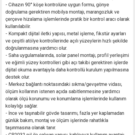
- Cihazın 90° köşe kontrolüne uygun formu, gönye
doğrulama gerektiren mobilya montajı, marangozluk ve
çerçeve hizalama işlemlerinde pratik bir kontrol aracı olarak
kullanılabilir.
- Kompakt dijital iletki yapısı, metal işleme, fikstür ayarları
ve çeşitli atölye kontrollerinde açılı yüzeylerin hızlı şekilde
doğrulanmasına yardımcı olur.
- Saha uygulamalarında, solar panel montajı, profil yerleşimi
ve eğimli yüzey kontrolleri gibi açı takibi gerektiren işlerde
dijital okuma avantajıyla daha kontrollü kurulum yapılmasına
destek olur.
- Merkez bağlantı noktasındaki sıkma/gevşetme vidası,
ölçüm kollarının istenen açıda sabitlenmesine yardımcı
olarak ölçü korunumu ve konumlama işlemlerinde kullanım
kolaylığı sağlar.
- İnce ve taşınabilir gövde tasarımı, fazla yer kaplamadan
günlük bakım, montaj ve ölçüm işlerinde rahatlıkla
taşınmasına olanak tanır.
- CR2032 pil ile çalışan yapısı, kablosuz kullanım avantajı