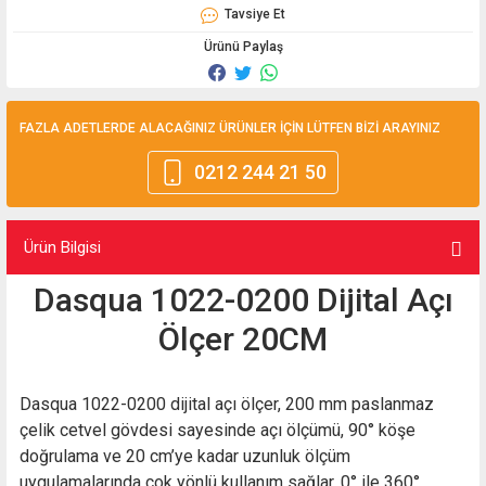
Tavsiye Et
Ürünü Paylaş
FAZLA ADETLERDE ALACAĞINIZ ÜRÜNLER İÇİN LÜTFEN BİZİ ARAYINIZ
0212 244 21 50
Ürün Bilgisi
Dasqua 1022-0200 Dijital Açı
Ölçer 20CM
Dasqua 1022-0200 dijital açı ölçer, 200 mm paslanmaz
çelik cetvel gövdesi sayesinde açı ölçümü, 90° köşe
doğrulama ve 20 cm’ye kadar uzunluk ölçüm
uygulamalarında çok yönlü kullanım sağlar. 0° ile 360°