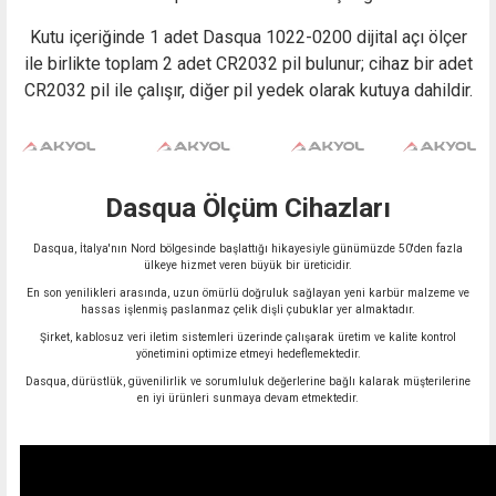
Kutu içeriğinde 1 adet Dasqua 1022-0200 dijital açı ölçer
ile birlikte toplam 2 adet CR2032 pil bulunur; cihaz bir adet
CR2032 pil ile çalışır, diğer pil yedek olarak kutuya dahildir.
Dasqua Ölçüm Cihazları
Dasqua, İtalya'nın Nord bölgesinde başlattığı hikayesiyle günümüzde 50'den fazla
ülkeye hizmet veren büyük bir üreticidir.
En son yenilikleri arasında, uzun ömürlü doğruluk sağlayan yeni karbür malzeme ve
hassas işlenmiş paslanmaz çelik dişli çubuklar yer almaktadır.
Şirket, kablosuz veri iletim sistemleri üzerinde çalışarak üretim ve kalite kontrol
yönetimini optimize etmeyi hedeflemektedir.
Dasqua, dürüstlük, güvenilirlik ve sorumluluk değerlerine bağlı kalarak müşterilerine
en iyi ürünleri sunmaya devam etmektedir.