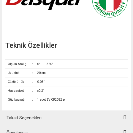
Teknik Özellikler
Ölçüm Aralığı
:
0° . . . 360°
Uzunluk
:
20 cm
Çözünürlük
:
0.05°
Hassasiyet
:
±0.2°
Güç kaynağı
:
1 adet 3V CR2032 pil
Taksit Seçenekleri
Önerileriniz