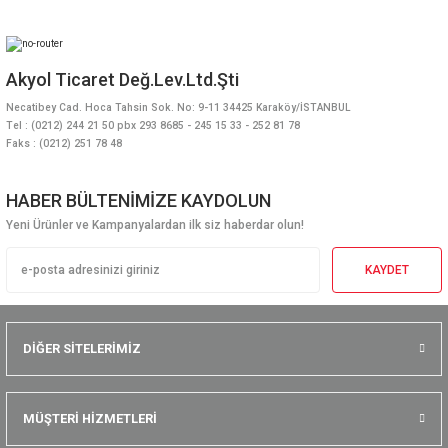
Akyol Ticaret Değ.Lev.Ltd.Şti
Necatibey Cad. Hoca Tahsin Sok. No: 9-11 34425 Karaköy/İSTANBUL
Tel : (0212) 244 21 50 pbx 293 8685 - 245 15 33 - 252 81 78
Faks : (0212) 251 78 48
HABER BÜLTENİMİZE KAYDOLUN
Yeni Ürünler ve Kampanyalardan ilk siz haberdar olun!
KAYDET
DİĞER SİTELERİMİZ
MÜŞTERİ HİZMETLERİ