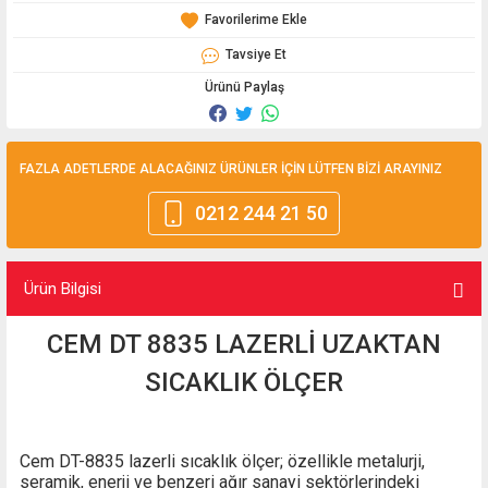
Tavsiye Et
Ürünü Paylaş
FAZLA ADETLERDE ALACAĞINIZ ÜRÜNLER İÇİN LÜTFEN BİZİ ARAYINIZ
0212 244 21 50
Ürün Bilgisi
CEM DT 8835 LAZERLİ UZAKTAN
SICAKLIK ÖLÇER
Cem DT-8835 lazerli sıcaklık ölçer; özellikle metalurji,
seramik, enerji ve benzeri ağır sanayi sektörlerindeki