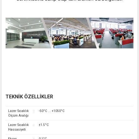
TEKNİK ÖZELLİKLER
Lazer Sıcaklık
:
-50°C ... +1050°C
Ölçüm Aralığı
Lazer Sıcaklık
:
±1.5°C
Hassasiyeti
Ekran
:
0,1°C