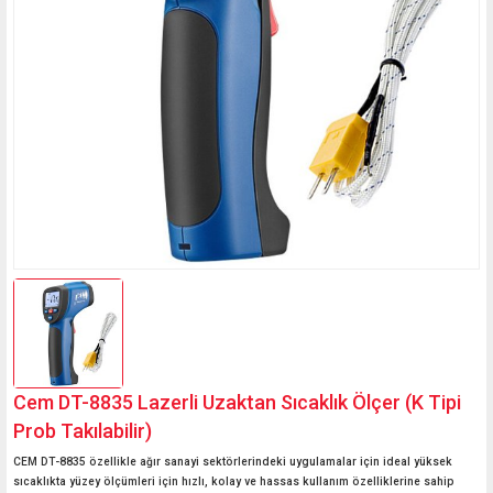
Mini Termometreler
Basküller
Probları
Kağıt Nem Ölçerler
Kaçak Akım Rölesi Test
Boya Tartım Terazileri
Vinç Baskülleri
Oda Termometreleri
Cihazı
Cilt Nem ve Cilt Yağ
Laboratuvar Terazileri
Ölçerler
Akü Test Cihazı
Hava İstasyonları
Transpalet Basküller
Medikal Teraziler
Uzun Problu Yığın
Seyyar-Taşınabilir
Sıcaklık Ölçerler
Kantarlar
Mutfak Terazileri
İbreli Mekanik Ölçüm
Medikal Basküller
Cihazları
Yazıcılı Kantar
Havuz Ölçüm Cihazları
Termokupl ve Prob
Okuyucu Çeşitleri
Cem DT-8835 Lazerli Uzaktan Sıcaklık Ölçer (K Tipi
Prob Takılabilir)
Fırın Termometreleri
CEM DT-8835 özellikle ağır sanayi sektörlerindeki uygulamalar için ideal yüksek
sıcaklıkta yüzey ölçümleri için hızlı, kolay ve hassas kullanım özelliklerine sahip
Sauna Ölçüm Cihazları