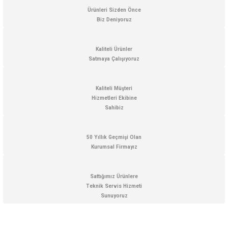
Görüş ve önerileriniz için teşekkür ederiz.
Ürünleri Sizden Önce
Biz Deniyoruz
Ürün resmi kalitesiz, bozuk veya görüntülenemiyor.
Ürün açıklamasında eksik bilgiler bulunuyor.
Kaliteli Ürünler
Satmaya Çalışıyoruz
Ürün bilgilerinde hatalar bulunuyor.
Ürün fiyatı diğer sitelerden daha pahalı.
Kaliteli Müşteri
Bu ürüne benzer farklı alternatifler olmalı.
Hizmetleri Ekibine
Sahibiz
50 Yıllık Geçmişi Olan
Kurumsal Firmayız
Gönder
Sattığımız Ürünlere
Teknik Servis Hizmeti
Sunuyoruz