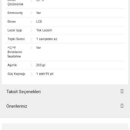
Çözünürlük
Emmisivity
:
Var
Ekran
:
LCD
Lazer Işığı
:
Tek Lazerli
Tepki Süresi
:
1 saniyeden az
ºC/ºF
:
Var
Birimlerini
Seçebilme
Ağırlık
:
250 gr.
Güç Kaynağı
:
1 adet 9V pil
Taksit Seçenekleri
Önerileriniz
Bu ürünün fiyat bilgisi, resim, ürün açıklamalarında ve diğer konularda
yetersiz gördüğünüz noktaları öneri formunu kullanarak tarafımıza
iletebilirsiniz.