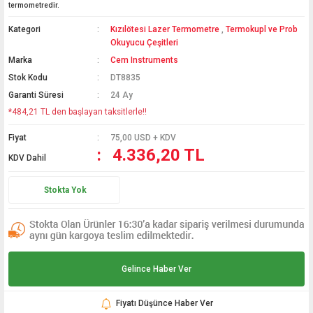
termometredir.
Kategori
Kızılötesi Lazer Termometre
,
Termokupl ve Prob
Hediyelik
Okuyucu Çeşitleri
Termometreler
Marka
Cem Instruments
Stok Kodu
DT8835
PT100 Termometre
Garanti Süresi
24 Ay
*484,21 TL den başlayan taksitlerle!!
Fiyat
75,00 USD + KDV
4.336,20 TL
KDV Dahil
Stokta Yok
Gelince Haber Ver
Fiyatı Düşünce Haber Ver