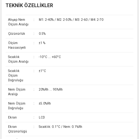
TEKNİK ÖZELLİKLER
Ahşap Nem
:
M1: 2-40% / M2: 2-50% / M3: 2-60 / M4: 2-70
Ölçüm Aralığı
Çözünürlük
:
0.5%
Ölçüm
:
±1 %
Hassasiyeti
Sıcaklık
:
-10°C ... +60°C
Ölçüm Aralığı
Sıcaklık
:
±1°C
Ölçüm
Doğruluğu
Nem Ölçüm
:
20%Rh ... 95%Rh
Aralığı
Nem Ölçüm
:
±5.0%Rh
Doğruluğu
Ekran
:
LCD
Ekran
:
Sıcaklık: 0.1°C / Nem: 0.1%Rh
Çözünürlüğü