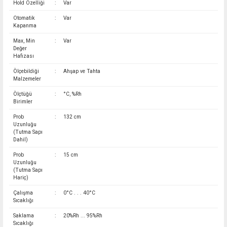
Hold Özelliği
:
Var
Otomatik
:
Var
Kapanma
Max, Min
:
Var
Değer
Hafızası
Ölçebildiği
:
Ahşap ve Tahta
Malzemeler
Ölçtüğü
:
°C, %Rh
Birimler
Prob
:
132 cm
Uzunluğu
(Tutma Sapı
Dahil)
Prob
:
15 cm
Uzunluğu
(Tutma Sapı
Hariç)
Çalışma
:
0°C . . . 40°C
Sıcaklığı
Saklama
:
20%Rh ... 95%Rh
Sıcaklığı