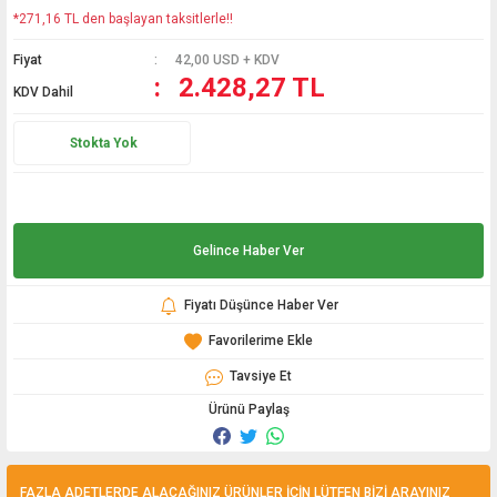
*271,16 TL den başlayan taksitlerle!!
Hediyelik
Fiyat
42,00 USD + KDV
Termometreler
2.428,27 TL
KDV Dahil
PT100 Termometre
Stokta Yok
Gelince Haber Ver
Fiyatı Düşünce Haber Ver
Tavsiye Et
Ürünü Paylaş
FAZLA ADETLERDE ALACAĞINIZ ÜRÜNLER İÇİN LÜTFEN BİZİ ARAYINIZ