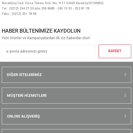
Necatibey Cad. Hoca Tahsin Sok. No: 9-11 34425 Karaköy/İSTANBUL
Tel : (0212) 244 21 50 pbx 293 8685 - 245 15 33 - 252 81 78
Faks : (0212) 251 78 48
HABER BÜLTENİMİZE KAYDOLUN
Yeni Ürünler ve Kampanyalardan ilk siz haberdar olun!
KAYDET
DİĞER SİTELERİMİZ
MÜŞTERİ HİZMETLERİ
ONLINE ALIŞVERİŞ