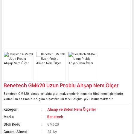
Mini Termometreler
Basküller
Probları
Kağıt Nem Ölçerler
Kaçak Akım Rölesi Test
Boya Tartım Terazileri
Vinç Baskülleri
Oda Termometreleri
Cihazı
Cilt Nem ve Cilt Yağ
Laboratuvar Terazileri
Ölçerler
Akü Test Cihazı
Hava İstasyonları
Transpalet Basküller
Medikal Teraziler
Uzun Problu Yığın
Seyyar-Taşınabilir
Sıcaklık Ölçerler
Kantarlar
Mutfak Terazileri
İbreli Mekanik Ölçüm
Medikal Basküller
Cihazları
Yazıcılı Kantar
Benetech GM620 Uzun Problu Ahşap Nem Ölçer
Havuz Ölçüm Cihazları
Benetech GM620; ahşap ve tahta gibi malzemelerin neminin ölçülmesi işleminde
Termokupl ve Prob
kullanılan hassas bir ölçüm cihazıdır. İki farklı ölçüm şekli bulunmaktadır.
Okuyucu Çeşitleri
Kategori
Ahşap ve Beton Nem Ölçerler
Marka
Benetech
Fırın Termometreleri
Stok Kodu
GM620
Garanti Süresi
24 Ay
Sauna Ölçüm Cihazları