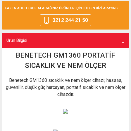
FAZLA ADETLERDE ALACAĞINIZ ÜRÜNLER İÇİN LÜTFEN BİZİ ARAYINIZ
0212 244 21 50
Ürün Bilgisi
BENETECH GM1360 PORTATİF
SICAKLIK VE NEM ÖLÇER
Benetech GM1360 sıcaklık ve nem ölçer cihazı; hassas,
güvenilir, düşük güç harcayan, portatif sıcaklık ve nem ölçer
cihazdır.