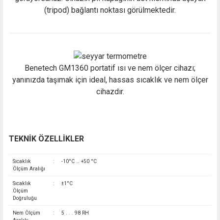
(tripod) bağlantı noktası görülmektedir.
Benetech GM1360 portatif ısı ve nem ölçer cihazı;
yanınızda taşımak için ideal, hassas sıcaklık ve nem ölçer
cihazdır.
TEKNİK ÖZELLİKLER
Sıcaklık
:
-10°C … +50 °C
Ölçüm Aralığı
Sıcaklık
:
±1°C
Ölçüm
Doğruluğu
Nem Ölçüm
:
5 . . . 98 RH