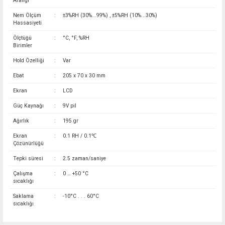
Aralığı
Nem Ölçüm
:
±3%RH (30%...99%) , ±5%RH (10%...30%)
Hassasiyeti
Ölçtüğü
:
°C, °F, %RH
Birimler
Hold Özelliği
:
Var
Ebat
:
205 x 70 x 30 mm
Ekran
:
LCD
Güç Kaynağı
:
9V pil
Ağırlık
:
195 gr
Ekran
:
0.1 RH / 0.1℃
Çözünürlüğü
Tepki süresi
:
2.5 zaman/saniye
Çalışma
:
0 … +50 °C
sıcaklığı
Saklama
:
-10°C . . . 60°C
sıcaklığı