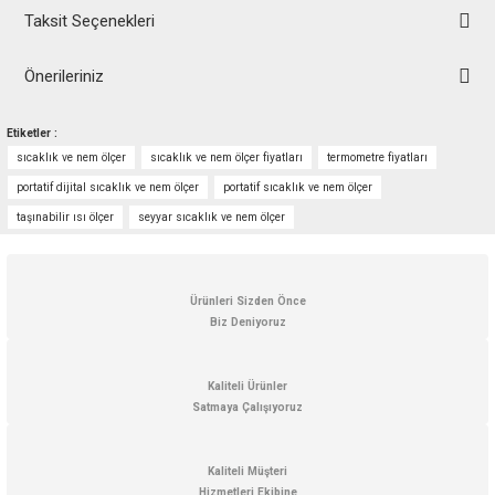
Taksit Seçenekleri
Önerileriniz
Bu ürünün fiyat bilgisi, resim, ürün açıklamalarında ve diğer konularda
Etiketler :
yetersiz gördüğünüz noktaları öneri formunu kullanarak tarafımıza
sıcaklık ve nem ölçer
sıcaklık ve nem ölçer fiyatları
termometre fiyatları
iletebilirsiniz.
Görüş ve önerileriniz için teşekkür ederiz.
portatif dijital sıcaklık ve nem ölçer
portatif sıcaklık ve nem ölçer
taşınabilir ısı ölçer
seyyar sıcaklık ve nem ölçer
Ürün resmi kalitesiz, bozuk veya görüntülenemiyor.
Ürün açıklamasında eksik bilgiler bulunuyor.
Ürün bilgilerinde hatalar bulunuyor.
Ürünleri Sizden Önce
Biz Deniyoruz
Ürün fiyatı diğer sitelerden daha pahalı.
Bu ürüne benzer farklı alternatifler olmalı.
Kaliteli Ürünler
Satmaya Çalışıyoruz
Kaliteli Müşteri
Hizmetleri Ekibine