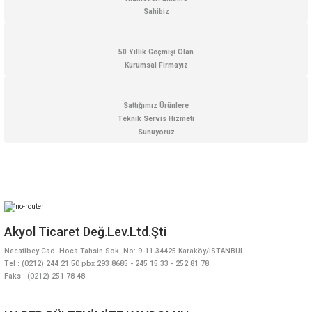
Gönder
Sahibiz
50 Yıllık Geçmişi Olan
Kurumsal Firmayız
Sattığımız Ürünlere
Teknik Servis Hizmeti
Sunuyoruz
Akyol Ticaret Değ.Lev.Ltd.Şti
Necatibey Cad. Hoca Tahsin Sok. No: 9-11 34425 Karaköy/İSTANBUL
Tel : (0212) 244 21 50 pbx 293 8685 - 245 15 33 - 252 81 78
Faks : (0212) 251 78 48