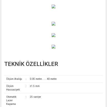
TEKNİK ÖZELLİKLER
Ölçüm Aralığı
:
0.05 metre . . . 40 metre
Ölçüm
:
±1.5 mm
Hassasiyeti
Otomatik
:
25 saniye
Lazer
Kapama