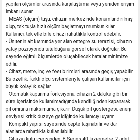
yapılan ölçümler arasında karşılaştırma veya yeniden erişim
imkanı sunar.
- MEAS (ölçüm) tuşu, cihazın merkezinde konumlandırılmış
olup, tek tuşla hızlı ölçüm başlatmayı mümkün kılar.
Kullanıcı, tek elle bile cihazı rahatlıkla kontrol edebilir.
- Ünitenin alt kısmında yer alan entegre su terazisi, cihazın
yatay pozisyonda tutulduğunu görsel olarak doğrular. Bu
sayede eğimli ölçümlerde oluşabilecek hatalar minimize
edilir.
- Cihaz, metre, inç ve feet birimleri arasında geçiş yapabilir.
Bu özellik, farklı ölçü sistemleriyle çalışan kullanıcılar için
büyük kolaylık sağlar.
- Otomatik kapanma fonksiyonu, cihazın 2 dakika gibi bir
süre içerisinde kullanılmadığında kendiliğinden kapanarak
pil ömrünü maksimuma çıkarır. Düşük pil göstergesi, enerji
seviyesi kritik düzeye geldiğinde kullanıcıyı uyarır.
- Kompakt yapısı sayesinde cepte taşınabilir ve dar
alanlarda rahatlıkla kullanılabilir.
- Cihazın kutu içerisinden, B Series 40 lazermetre, 2 adet