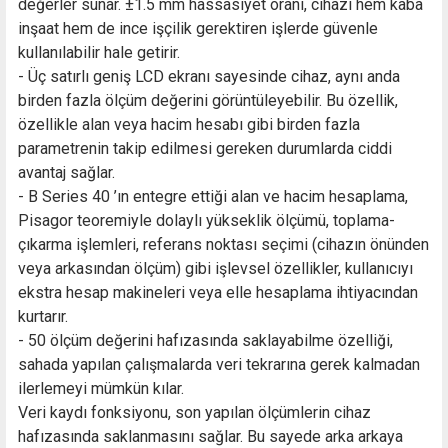
değerler sunar. ±1.5 mm hassasiyet oranı, cihazı hem kaba
inşaat hem de ince işçilik gerektiren işlerde güvenle
kullanılabilir hale getirir.
- Üç satırlı geniş LCD ekranı sayesinde cihaz, aynı anda
birden fazla ölçüm değerini görüntüleyebilir. Bu özellik,
özellikle alan veya hacim hesabı gibi birden fazla
parametrenin takip edilmesi gereken durumlarda ciddi
avantaj sağlar.
- B Series 40 ’ın entegre ettiği alan ve hacim hesaplama,
Pisagor teoremiyle dolaylı yükseklik ölçümü, toplama-
çıkarma işlemleri, referans noktası seçimi (cihazın önünden
veya arkasından ölçüm) gibi işlevsel özellikler, kullanıcıyı
ekstra hesap makineleri veya elle hesaplama ihtiyacından
kurtarır.
- 50 ölçüm değerini hafızasında saklayabilme özelliği,
sahada yapılan çalışmalarda veri tekrarına gerek kalmadan
ilerlemeyi mümkün kılar.
Veri kaydı fonksiyonu, son yapılan ölçümlerin cihaz
hafızasında saklanmasını sağlar. Bu sayede arka arkaya