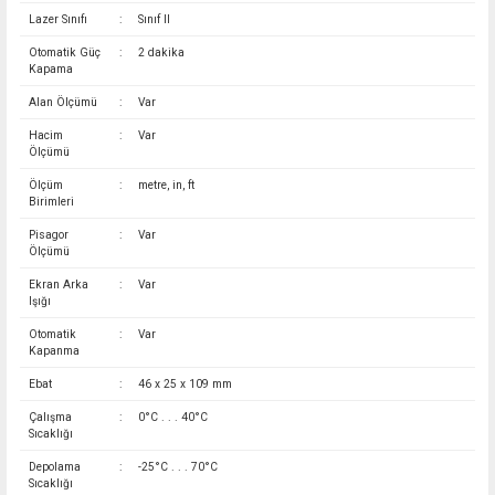
Lazer Sınıfı
:
Sınıf II
Otomatik Güç
:
2 dakika
Kapama
Alan Ölçümü
:
Var
Hacim
:
Var
Ölçümü
Ölçüm
:
metre, in, ft
Birimleri
Pisagor
:
Var
Ölçümü
Ekran Arka
:
Var
Işığı
Otomatik
:
Var
Kapanma
Ebat
:
46 x 25 x 109 mm
Çalışma
:
0°C . . . 40°C
Sıcaklığı
Depolama
:
-25°C . . . 70°C
Sıcaklığı