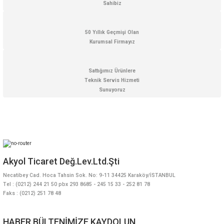
Sahibiz
50 Yıllık Geçmişi Olan
Kurumsal Firmayız
Gönder
Sattığımız Ürünlere
Teknik Servis Hizmeti
Sunuyoruz
Akyol Ticaret Değ.Lev.Ltd.Şti
Necatibey Cad. Hoca Tahsin Sok. No: 9-11 34425 Karaköy/İSTANBUL
Tel : (0212) 244 21 50 pbx 293 8685 - 245 15 33 - 252 81 78
Faks : (0212) 251 78 48
HABER BÜLTENİMİZE KAYDOLUN