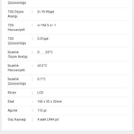
Çözünürlüğü
TDS Ölçüm
:
0~19.99ppt
Aralığı
TDS
:
+/-1%F.S +/- 1
Hassasiyeti
TDS
:
0.01ppt
Çözünürlüğü
Sıcaklık
:
0 . . . 50°C
Ölçüm Aralığı
Sıcaklık
:
±0.5°C
Hassasiyeti
Sıcaklık
:
0.1°C
Çözünürlüğü
Ekran
:
LCD
Ebat
:
165 x 35 x 32mm
Ağırlık
:
115 gr
Güç Kaynağı
:
4 adet LR44 pil