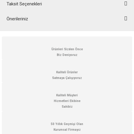
Taksit Seçenekleri
Önerileriniz
Bu ürünün fiyat bilgisi, resim, ürün açıklamalarında ve diğer konularda
yetersiz gördüğünüz noktaları öneri formunu kullanarak tarafımıza
iletebilirsiniz.
Görüş ve önerileriniz için teşekkür ederiz.
Ürünleri Sizden Önce
Biz Deniyoruz
Ürün resmi kalitesiz, bozuk veya görüntülenemiyor.
Ürün açıklamasında eksik bilgiler bulunuyor.
Kaliteli Ürünler
Satmaya Çalışıyoruz
Ürün bilgilerinde hatalar bulunuyor.
Ürün fiyatı diğer sitelerden daha pahalı.
Kaliteli Müşteri
Bu ürüne benzer farklı alternatifler olmalı.
Hizmetleri Ekibine
Sahibiz
50 Yıllık Geçmişi Olan
Kurumsal Firmayız