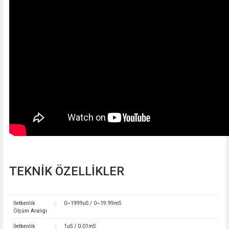
TEKNİK ÖZELLİKLER
İletkenlik
:
0~1999uS / 0~19.99mS
Ölçüm Aralığı
İletkenlik
:
1uS / 0.01mS