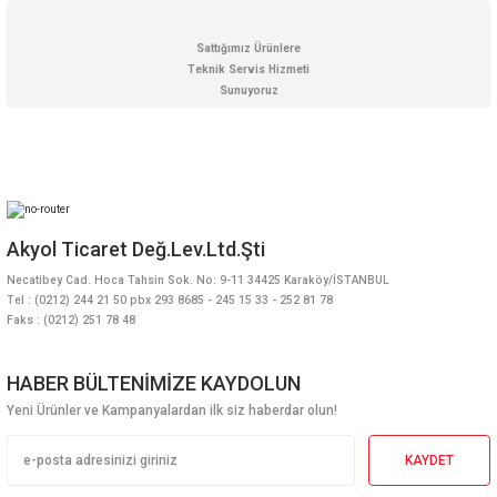
Gönder
Sattığımız Ürünlere
Teknik Servis Hizmeti
Sunuyoruz
Akyol Ticaret Değ.Lev.Ltd.Şti
Necatibey Cad. Hoca Tahsin Sok. No: 9-11 34425 Karaköy/İSTANBUL
Tel : (0212) 244 21 50 pbx 293 8685 - 245 15 33 - 252 81 78
Faks : (0212) 251 78 48
HABER BÜLTENİMİZE KAYDOLUN
Yeni Ürünler ve Kampanyalardan ilk siz haberdar olun!
KAYDET