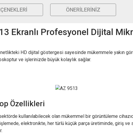
EÇENEKLERI
ÖNERILERINIZ
3 Ekranlı Profesyonel Dijital Mi
 netlikteki HD dijital göstergesi sayesinde mükemmele yakın görü
oskoptur ve işlerinizde büyük kolaylık sağlar.
p Özellikleri
 sektörde kullanılabilecek olan mükemmel bir görüntüleme cihazıd
emede, elektronikte, her türlü küçük parça üretiminde, giriş ve so
r.