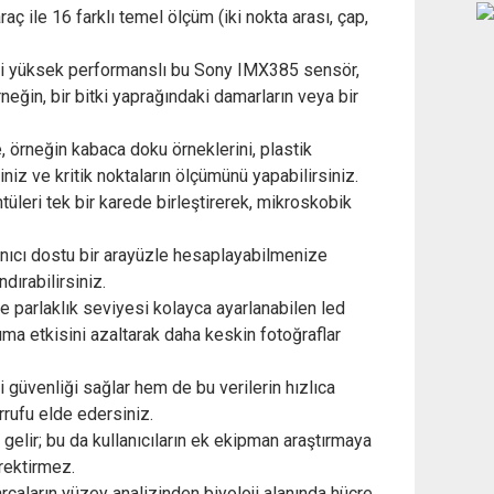
 ile 16 farklı temel ölçüm (iki nokta arası, çap,
ği yüksek performanslı bu Sony IMX385 sensör,
neğin, bir bitki yaprağındaki damarların veya bir
, örneğin kabaca doku örneklerini, plastik
iniz ve kritik noktaların ölçümünü yapabilirsiniz.
tüleri tek bir karede birleştirerek, mikroskobik
lanıcı dostu bir arayüzle hesaplayabilmenize
dırabilirsiniz.
ve parlaklık seviyesi kolayca ayarlanabilen led
ıma etkisini azaltarak daha keskin fotoğraflar
 güvenliği sağlar hem de bu verilerin hızlıca
rufu elde edersiniz.
gelir; bu da kullanıcıların ek ekipman araştırmaya
rektirmez.
rçaların yüzey analizinden biyoloji alanında hücre