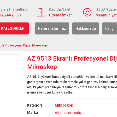
şteri Hizmetleri
Kapıda Nakit
%100 Müşter
12 244 21 50
Ödeme İmkanı
Memnuniyet
 KATEGORİLER
Referanslarımız
Hakkımızda
İletişi
nlı Profesyonel Dijital Mikroskop
AZ 9513 Ekranlı Profesyonel Dij
Mikroskop
AZ 9513, yüksek hassasiyetli sensörleri ve kristal netlikteki HD 
göstergesi sayesinde mükemmele yakın görüntü kalitesi suna
ölç, kaydet” prensibiyle tasarlanmış profesyonel bir dijital mi
işlerinizde büyük kolaylık sağlar.
Kategori
Mikroskop
Marka
AZ Instruments