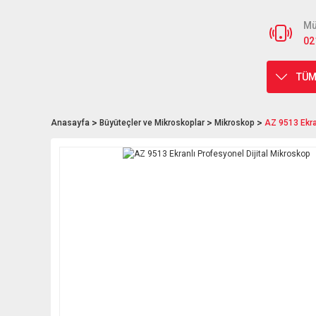
Mü
02
TÜM
Anasayfa
Büyüteçler ve Mikroskoplar
Mikroskop
AZ 9513 Ekra