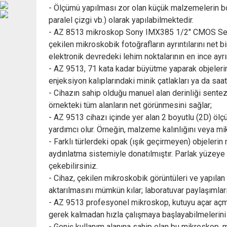
- Ölçümü yapılması zor olan küçük malzemelerin boyu
paralel çizgi vb.) olarak yapılabilmektedir.
- AZ 8513 mikroskop Sony IMX385 1/2" CMOS Sensör
çekilen mikroskobik fotoğrafların ayrıntılarını net 
elektronik devredeki lehim noktalarının en ince ayrı
- AZ 9513, 71 kata kadar büyütme yaparak objelerin 
enjeksiyon kalıplarındaki minik çatlakları ya da saat
- Cihazın sahip olduğu manuel alan derinliği sentez
örnekteki tüm alanların net görünmesini sağlar;
- AZ 9513 cihazı içinde yer alan 2 boyutlu (2D) ölç
yardımcı olur. Örneğin, malzeme kalınlığını veya mikr
- Farklı türlerdeki opak (ışık geçirmeyen) objeleri
aydınlatma sistemiyle donatılmıştır. Parlak yüzeye 
çekebilirsiniz.
- Cihaz, çekilen mikroskobik görüntüleri ve yapılan
aktarılmasını mümkün kılar; laboratuvar paylaşımla
- AZ 9513 profesyonel mikroskop, kutuyu açar açmaz 
gerek kalmadan hızla çalışmaya başlayabilmelerini
- Geniş kullanım alanına sahip olan bu mikroskop, m