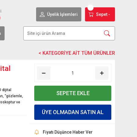
i
Üyelik İşlemleri
Sepet -
i
m
ital
dijital
SEPETE EKLE
n, “gözlemle,
kroskoptur ve
ÜYE OLMADAN SATIN AL
Fiyatı Düşünce Haber Ver