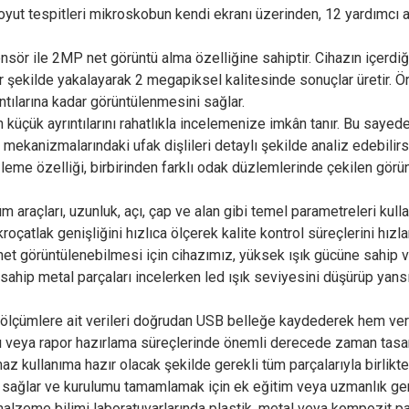
t tespitleri mikroskobun kendi ekranı üzerinden, 12 yardımcı araç
 ile 2MP net görüntü alma özelliğine sahiptir. Cihazın içerdi
bir şekilde yakalayarak 2 megapiksel kalitesinde sonuçlar üretir. Ör
ntılarına kadar görüntülenmesini sağlar.
küçük ayrıntılarını rahatlıkla incelemenize imkân tanır. Bu sayede
 mekanizmalarındaki ufak dişlileri detaylı şekilde analiz edebilirs
leme özelliği, birbirinden farklı odak düzlemlerinde çekilen görün
üm araçları, uzunluk, açı, çap ve alan gibi temel parametreleri kul
oçatlak genişliğini hızlıca ölçerek kalite kontrol süreçlerini hızlan
n net görüntülenebilmesi için cihazımız, yüksek ışık gücüne sahip 
sahip metal parçaları incelerken led ışık seviyesini düşürüp yans
 ölçümlere ait verileri doğrudan USB belleğe kaydederek hem veri
rı veya rapor hazırlama süreçlerinde önemli derecede zaman tasar
kullanıma hazır olacak şekilde gerekli tüm parçalarıyla birlikte 
 sağlar ve kurulumu tamamlamak için ek eğitim veya uzmanlık ge
alzeme bilimi laboratuvarlarında plastik, metal veya kompozit pa