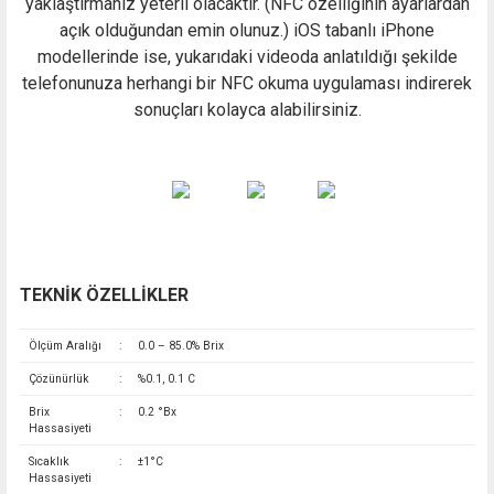
yaklaştırmanız yeterli olacaktır. (NFC özelliğinin ayarlardan
açık olduğundan emin olunuz.) iOS tabanlı iPhone
modellerinde ise, yukarıdaki videoda anlatıldığı şekilde
telefonunuza herhangi bir NFC okuma uygulaması indirerek
sonuçları kolayca alabilirsiniz.
TEKNİK ÖZELLİKLER
Ölçüm Aralığı
:
0.0 – 85.0% Brix
Çözünürlük
:
%0.1, 0.1 C
Brix
:
0.2 °Bx
Hassasiyeti
Sıcaklık
:
±1°C
Hassasiyeti