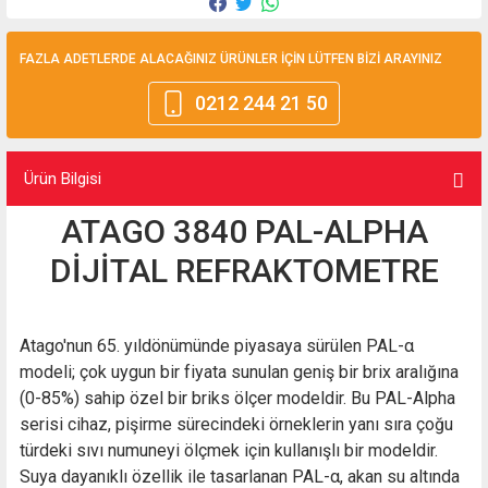
FAZLA ADETLERDE ALACAĞINIZ ÜRÜNLER İÇİN LÜTFEN BİZİ ARAYINIZ
0212 244 21 50
Ürün Bilgisi
ATAGO 3840 PAL-ALPHA
DİJİTAL REFRAKTOMETRE
Atago'nun 65. yıldönümünde piyasaya sürülen PAL-α
modeli; çok uygun bir fiyata sunulan geniş bir brix aralığına
(0-85%) sahip özel bir briks ölçer modeldir. Bu PAL-Alpha
serisi cihaz, pişirme sürecindeki örneklerin yanı sıra çoğu
türdeki sıvı numuneyi ölçmek için kullanışlı bir modeldir.
Suya dayanıklı özellik ile tasarlanan PAL-α, akan su altında