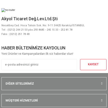
Akyol Ticaret Değ.Lev.Ltd.Şti
Necatibey Cad. Hoca Tahsin Sok. No: 9-11 34425 Karaköy/İSTANBUL
Tel : (0212) 244 21 50 pbx 293 8685 - 245 15 33 - 252 81 78
Faks : (0212) 251 78 48
HABER BÜLTENİMİZE KAYDOLUN
Yeni Ürünler ve Kampanyalardan ilk siz haberdar olun!
KAYDET
DİĞER SİTELERİMİZ
MÜŞTERİ HİZMETLERİ