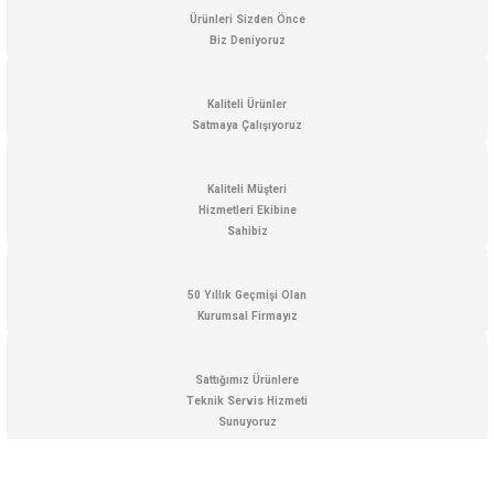
Ürün bilgilerinde hatalar bulunuyor.
Ürünleri Sizden Önce
Biz Deniyoruz
Ürün fiyatı diğer sitelerden daha pahalı.
Bu ürüne benzer farklı alternatifler olmalı.
Kaliteli Ürünler
Satmaya Çalışıyoruz
Kaliteli Müşteri
Hizmetleri Ekibine
Gönder
Sahibiz
50 Yıllık Geçmişi Olan
Kurumsal Firmayız
Sattığımız Ürünlere
Teknik Servis Hizmeti
Sunuyoruz