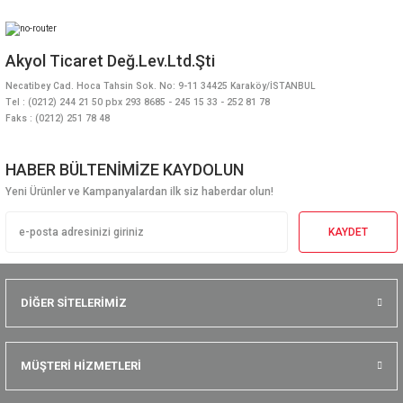
Akyol Ticaret Değ.Lev.Ltd.Şti
Necatibey Cad. Hoca Tahsin Sok. No: 9-11 34425 Karaköy/İSTANBUL
Tel : (0212) 244 21 50 pbx 293 8685 - 245 15 33 - 252 81 78
Faks : (0212) 251 78 48
HABER BÜLTENİMİZE KAYDOLUN
Yeni Ürünler ve Kampanyalardan ilk siz haberdar olun!
KAYDET
DİĞER SİTELERİMİZ
MÜŞTERİ HİZMETLERİ