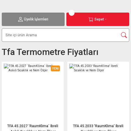
Üyelik İşlemleri
Sepet -
Tfa Termometre Fiyatları
YENİ
TFA 45.2027 ´RaumKlima´ İbreli
TFA 45.2033 'RaumKlima' İbreli