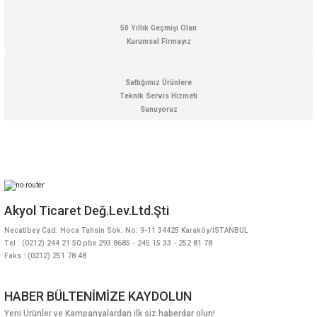
50 Yıllık Geçmişi Olan
Kurumsal Firmayız
Sattığımız Ürünlere
Teknik Servis Hizmeti
Sunuyoruz
Akyol Ticaret Değ.Lev.Ltd.Şti
Necatibey Cad. Hoca Tahsin Sok. No: 9-11 34425 Karaköy/İSTANBUL
Tel : (0212) 244 21 50 pbx 293 8685 - 245 15 33 - 252 81 78
Faks : (0212) 251 78 48
HABER BÜLTENİMİZE KAYDOLUN
Yeni Ürünler ve Kampanyalardan ilk siz haberdar olun!