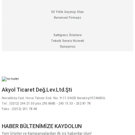
50 Yıllık Geçmişi Olan
Kurumsal Firmayız
Sattığımız Ürünlere
Teknik Servis Hizmeti
Sunuyoruz
Akyol Ticaret Değ.Lev.Ltd.Şti
Necatibey Cad. Hoca Tahsin Sok. No: 9-11 34425 Karaköy/İSTANBUL
Tel : (0212) 244 21 50 pbx 293 8685 - 245 15 33 - 252 81 78
Faks : (0212) 251 78 48
HABER BÜLTENİMİZE KAYDOLUN
Yeni Ürünler ve Kampanyalardan ilk siz haberdar olun!