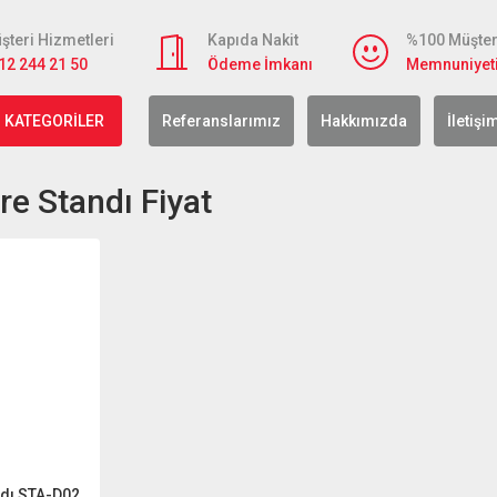
şteri Hizmetleri
Kapıda Nakit
%100 Müşter
12 244 21 50
Ödeme İmkanı
Memnuniyet
 KATEGORİLER
Referanslarımız
Hakkımızda
İletişi
e Standı Fiyat
ndı STA-D02