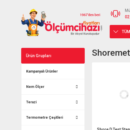
Mü
02
TÜM
Shoremetr
Ürün Grupları
Kampanyalı Ürünler
Nem Ölçer
Terazi
Termometre Çeşitleri
Shore D Test Sta