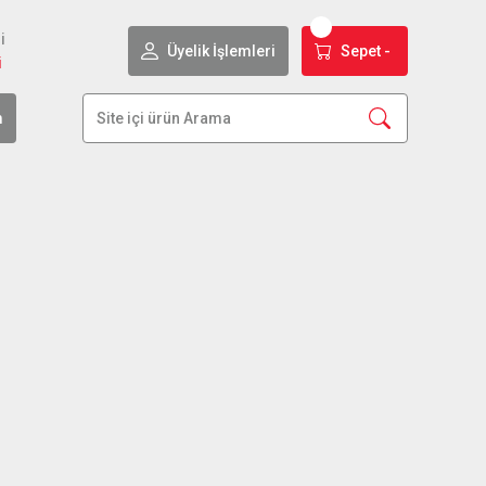
i
Üyelik İşlemleri
Sepet -
i
m