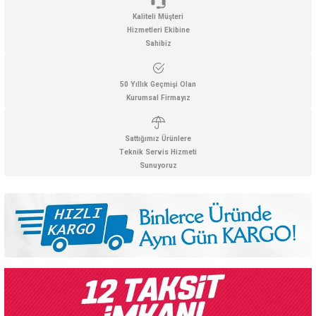
Kaliteli Müşteri
Hizmetleri Ekibine
Sahibiz
50 Yıllık Geçmişi Olan
Kurumsal Firmayız
Sattığımız Ürünlere
Teknik Servis Hizmeti
Sunuyoruz