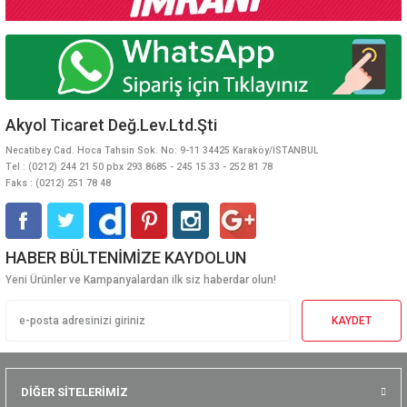
Akyol Ticaret Değ.Lev.Ltd.Şti
Necatibey Cad. Hoca Tahsin Sok. No: 9-11 34425 Karaköy/İSTANBUL
Tel : (0212) 244 21 50 pbx 293 8685 - 245 15 33 - 252 81 78
Faks : (0212) 251 78 48
HABER BÜLTENİMİZE KAYDOLUN
Yeni Ürünler ve Kampanyalardan ilk siz haberdar olun!
KAYDET
DİĞER SİTELERİMİZ