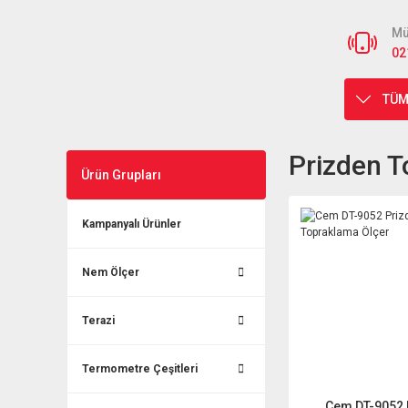
Mü
02
TÜM
Prizden T
Ürün Grupları
Kampanyalı Ürünler
Nem Ölçer
Terazi
Termometre Çeşitleri
Cem DT-9052 