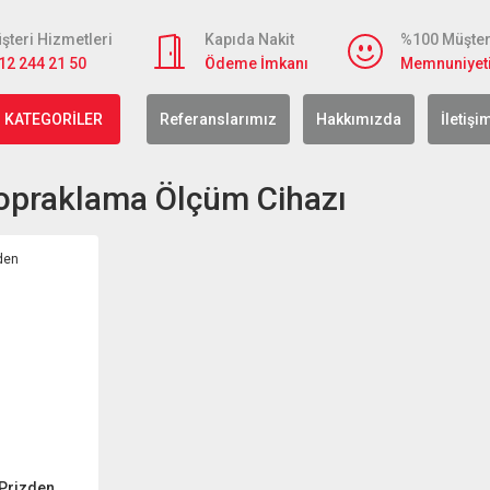
şteri Hizmetleri
Kapıda Nakit
%100 Müşter
12 244 21 50
Ödeme İmkanı
Memnuniyet
 KATEGORİLER
Referanslarımız
Hakkımızda
İletişi
opraklama Ölçüm Cihazı
Prizden