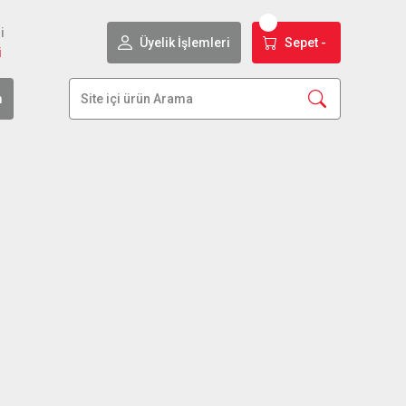
i
Üyelik İşlemleri
Sepet -
i
m