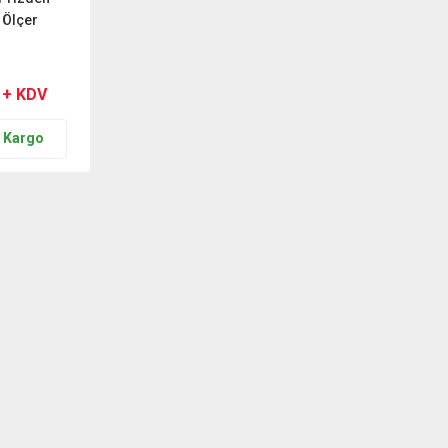
 Ölçer
 + KDV
n Kargo