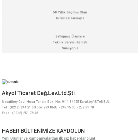
50 Yıllık Geçmişi Olan
Kurumsal Firmayız
Sattığımız Ürünlere
Teknik Servis Hizmeti
Sunuyoruz
Akyol Ticaret Değ.Lev.Ltd.Şti
Necatibey Cad. Hoca Tahsin Sok. No: 9-11 34425 Karaköy/İSTANBUL
Tel : (0212) 244 21 50 pbx 293 8685 - 245 15 33 - 252 81 78
Faks : (0212) 251 78 48
HABER BÜLTENİMİZE KAYDOLUN
Yeni Ürünler ve Kampanyalardan ilk siz haberdar olun!