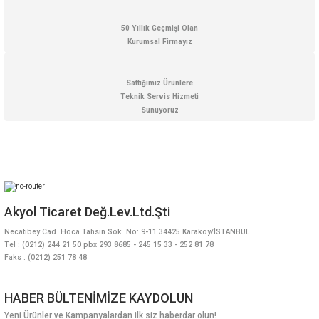
50 Yıllık Geçmişi Olan
Kurumsal Firmayız
Sattığımız Ürünlere
Teknik Servis Hizmeti
Sunuyoruz
Akyol Ticaret Değ.Lev.Ltd.Şti
Necatibey Cad. Hoca Tahsin Sok. No: 9-11 34425 Karaköy/İSTANBUL
Tel : (0212) 244 21 50 pbx 293 8685 - 245 15 33 - 252 81 78
Faks : (0212) 251 78 48
HABER BÜLTENİMİZE KAYDOLUN
Yeni Ürünler ve Kampanyalardan ilk siz haberdar olun!