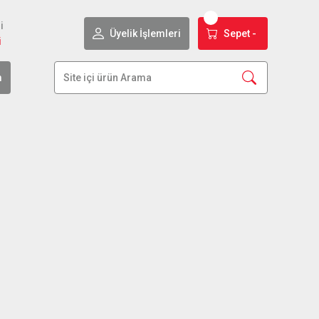
i
Üyelik İşlemleri
Sepet -
i
m