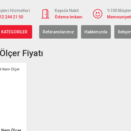
şteri Hizmetleri
Kapıda Nakit
%100 Müşter
12 244 21 50
Ödeme İmkanı
Memnuniyet
 KATEGORİLER
Referanslarımız
Hakkımızda
İletişi
lçer Fiyatı
i Nem Ölçer