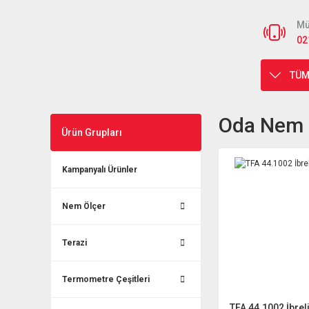
Mü
02
TÜM
Oda Nem Ö
Ürün Grupları
Kampanyalı Ürünler
Nem Ölçer
Terazi
Termometre Çeşitleri
TFA 44.1002 İbrel