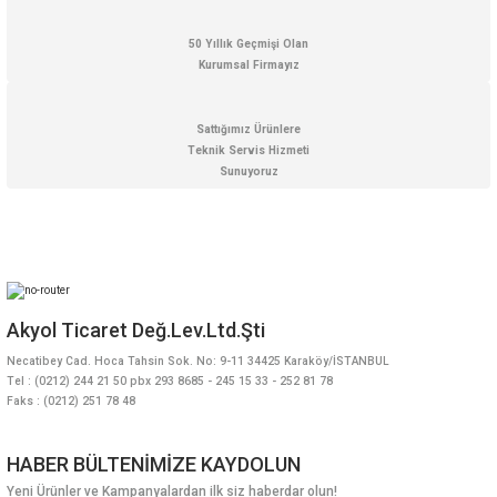
50 Yıllık Geçmişi Olan
Kurumsal Firmayız
Sattığımız Ürünlere
Teknik Servis Hizmeti
Sunuyoruz
Akyol Ticaret Değ.Lev.Ltd.Şti
Necatibey Cad. Hoca Tahsin Sok. No: 9-11 34425 Karaköy/İSTANBUL
Tel : (0212) 244 21 50 pbx 293 8685 - 245 15 33 - 252 81 78
Faks : (0212) 251 78 48
HABER BÜLTENİMİZE KAYDOLUN
Yeni Ürünler ve Kampanyalardan ilk siz haberdar olun!