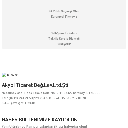
50 Yıllık Geçmişi Olan
Hediyelik
Kurumsal Firmayız
Termometreler
PT100 Termometre
Sattığımız Ürünlere
Teknik Servis Hizmeti
Sunuyoruz
Akyol Ticaret Değ.Lev.Ltd.Şti
Necatibey Cad. Hoca Tahsin Sok. No: 9-11 34425 Karaköy/İSTANBUL
Tel : (0212) 244 21 50 pbx 293 8685 - 245 15 33 - 252 81 78
Faks : (0212) 251 78 48
HABER BÜLTENİMİZE KAYDOLUN
Yeni Ürünler ve Kampanyalardan ilk siz haberdar olun!