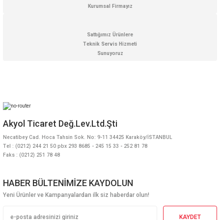
Kurumsal Firmayız
Sattığımız Ürünlere
Teknik Servis Hizmeti
Sunuyoruz
Akyol Ticaret Değ.Lev.Ltd.Şti
Necatibey Cad. Hoca Tahsin Sok. No: 9-11 34425 Karaköy/İSTANBUL
Tel : (0212) 244 21 50 pbx 293 8685 - 245 15 33 - 252 81 78
Faks : (0212) 251 78 48
HABER BÜLTENİMİZE KAYDOLUN
Yeni Ürünler ve Kampanyalardan ilk siz haberdar olun!
KAYDET