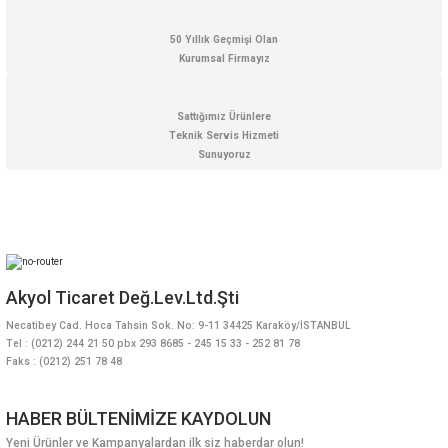
50 Yıllık Geçmişi Olan
Kurumsal Firmayız
Sattığımız Ürünlere
Teknik Servis Hizmeti
Sunuyoruz
Akyol Ticaret Değ.Lev.Ltd.Şti
Necatibey Cad. Hoca Tahsin Sok. No: 9-11 34425 Karaköy/İSTANBUL
Tel : (0212) 244 21 50 pbx 293 8685 - 245 15 33 - 252 81 78
Faks : (0212) 251 78 48
HABER BÜLTENİMİZE KAYDOLUN
Yeni Ürünler ve Kampanyalardan ilk siz haberdar olun!