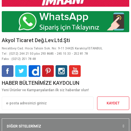
Akyol Ticaret Değ.Lev.Ltd.Şti
Necatibey Cad. Hoca Tahsin Sok. No: 9-11 34425 Karaköy/İSTANBUL
Tel : (0212) 244 21 50 pbx 293 8685 - 245 15 33 - 252 81 78
Faks : (0212) 251 78 48
HABER BÜLTENİMİZE KAYDOLUN
Yeni Ürünler ve Kampanyalardan ilk siz haberdar olun!
KAYDET
DİĞER SİTELERİMİZ