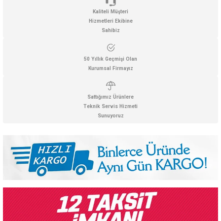
Kaliteli Müşteri
Hizmetleri Ekibine
Sahibiz
50 Yıllık Geçmişi Olan
Kurumsal Firmayız
Sattığımız Ürünlere
Teknik Servis Hizmeti
Sunuyoruz