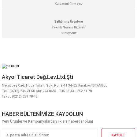
Kurumsal Firmayız
Sattığımız Ürünlere
Teknik Servis Hizmeti
Sunuyoruz
Akyol Ticaret Değ.Lev.Ltd.Şti
Necatibey Cad. Hoca Tahsin Sok. No: 9-11 34425 Karaköy/İSTANBUL
Tel : (0212) 244 21 50 pbx 293 8685 - 245 15 33 - 252 81 78
Faks : (0212) 251 78 48
HABER BÜLTENİMİZE KAYDOLUN
Yeni Ürünler ve Kampanyalardan ilk siz haberdar olun!
KAYDET