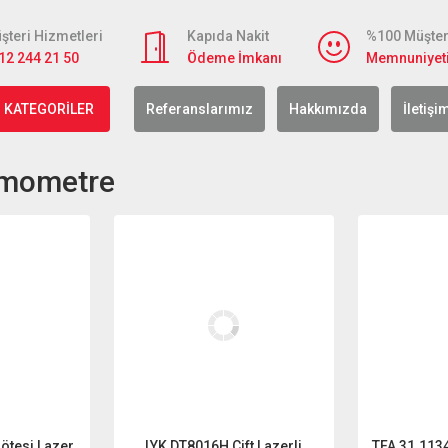
şteri Hizmetleri
Kapıda Nakit
%100 Müşter
12 244 21 50
Ödeme İmkanı
Memnuniyet
 KATEGORİLER
Referanslarımız
Hakkımızda
İletişi
rmometre
lötesi Lazer
LYK DT8016H Çift Lazerli
TFA 31.1134