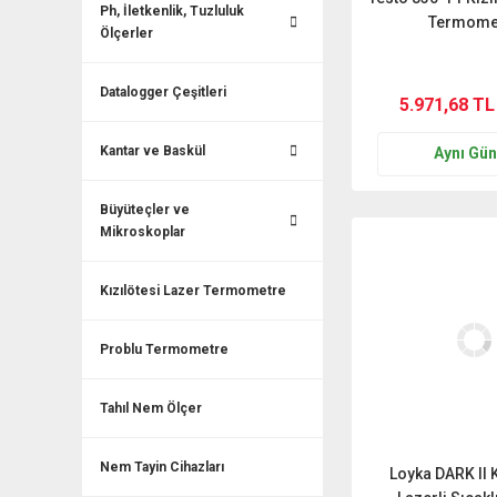
Ph, İletkenlik, Tuzluluk
Termome
Ölçerler
Datalogger Çeşitleri
5.971,68 TL
Kantar ve Baskül
Aynı Gü
Büyüteçler ve
Mikroskoplar
Kızılötesi Lazer Termometre
Problu Termometre
Tahıl Nem Ölçer
Nem Tayin Cihazları
Loyka DARK II K