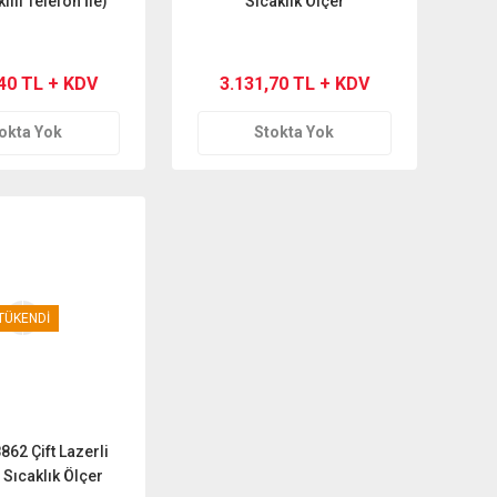
ıllı Telefon İle)
Sıcaklık Ölçer
,40 TL + KDV
3.131,70 TL + KDV
okta Yok
Stokta Yok
TÜKENDİ
62 Çift Lazerli
 Sıcaklık Ölçer