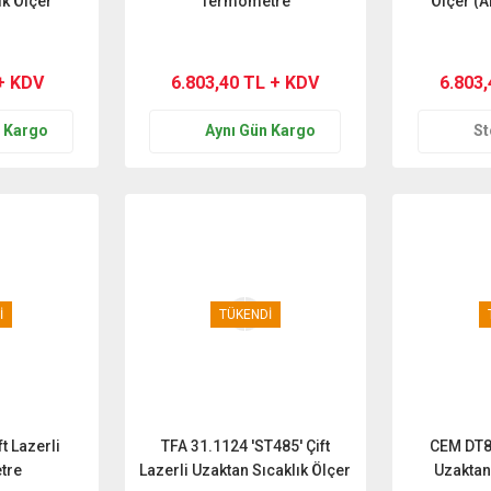
ık Ölçer
Termometre
Ölçer (Ak
+ KDV
6.803,40 TL + KDV
6.803
n Kargo
Aynı Gün Kargo
St
İ
TÜKENDİ
t Lazerli
TFA 31.1124 'ST485' Çift
CEM DT88
tre
Lazerli Uzaktan Sıcaklık Ölçer
Uzaktan