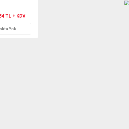
,54 TL + KDV
okta Yok