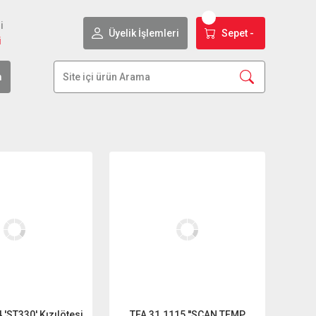
i
Üyelik İşlemleri
Sepet -
i
m
 'ST330' Kızılötesi
TFA 31.1115 ''SCAN TEMP