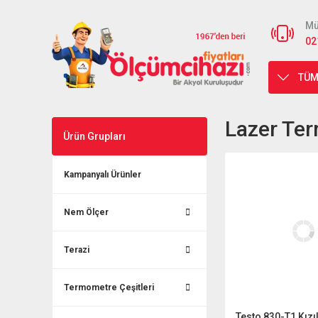
Mü
02
TÜM
Lazer Te
Ürün Grupları
Kampanyalı Ürünler
Nem Ölçer
Terazi
Termometre Çeşitleri
Testo 830-T1 Kızı