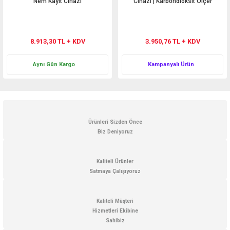
Nem Kayıt Cihazı
Cihazı | Karbondioksit Ölçer
8.913,30 TL + KDV
3.950,76 TL + KDV
Aynı Gün Kargo
Kampanyalı Ürün
Ürünleri Sizden Önce
Biz Deniyoruz
Kaliteli Ürünler
Satmaya Çalışıyoruz
Kaliteli Müşteri
Hizmetleri Ekibine
Sahibiz