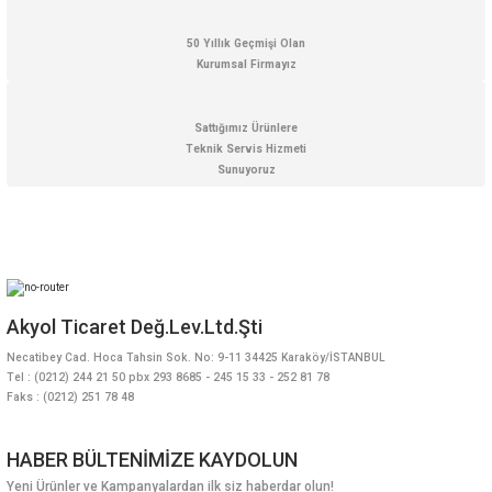
50 Yıllık Geçmişi Olan
Kurumsal Firmayız
Sattığımız Ürünlere
Teknik Servis Hizmeti
Sunuyoruz
Akyol Ticaret Değ.Lev.Ltd.Şti
Necatibey Cad. Hoca Tahsin Sok. No: 9-11 34425 Karaköy/İSTANBUL
Tel : (0212) 244 21 50 pbx 293 8685 - 245 15 33 - 252 81 78
Faks : (0212) 251 78 48
HABER BÜLTENİMİZE KAYDOLUN
Yeni Ürünler ve Kampanyalardan ilk siz haberdar olun!