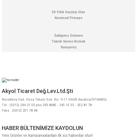
50 Yıllık Geçmişi Olan
Kurumsal Firmayız
Sattığımız Ürünlere
Teknik Servis Hizmeti
Sunuyoruz
Akyol Ticaret Değ.Lev.Ltd.Şti
Necatibey Cad. Hoca Tahsin Sok. No: 9-11 34425 Karaköy/İSTANBUL
Tel : (0212) 244 21 50 pbx 293 8685 - 245 15 33 - 252 81 78
Faks : (0212) 251 78 48
HABER BÜLTENİMİZE KAYDOLUN
Yeni Ürünler ve Kampanyalardan ilk siz haberdar olun!