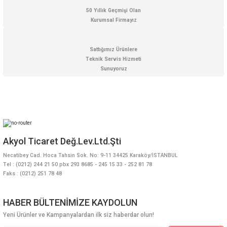
50 Yıllık Geçmişi Olan
Kurumsal Firmayız
Sattığımız Ürünlere
Teknik Servis Hizmeti
Sunuyoruz
Akyol Ticaret Değ.Lev.Ltd.Şti
Necatibey Cad. Hoca Tahsin Sok. No: 9-11 34425 Karaköy/İSTANBUL
Tel : (0212) 244 21 50 pbx 293 8685 - 245 15 33 - 252 81 78
Faks : (0212) 251 78 48
HABER BÜLTENİMİZE KAYDOLUN
Yeni Ürünler ve Kampanyalardan ilk siz haberdar olun!