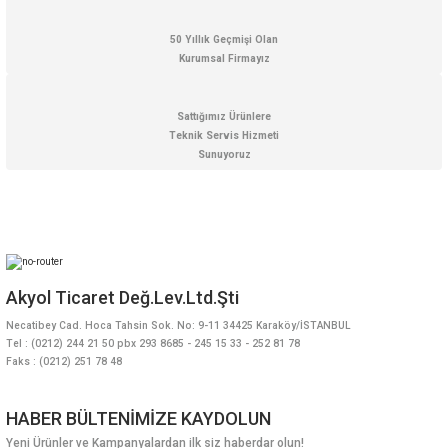
50 Yıllık Geçmişi Olan
Kurumsal Firmayız
Sattığımız Ürünlere
Teknik Servis Hizmeti
Sunuyoruz
Akyol Ticaret Değ.Lev.Ltd.Şti
Necatibey Cad. Hoca Tahsin Sok. No: 9-11 34425 Karaköy/İSTANBUL
Tel : (0212) 244 21 50 pbx 293 8685 - 245 15 33 - 252 81 78
Faks : (0212) 251 78 48
HABER BÜLTENİMİZE KAYDOLUN
Yeni Ürünler ve Kampanyalardan ilk siz haberdar olun!