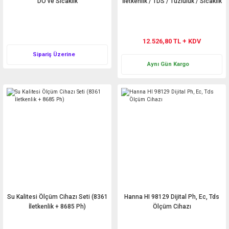
DO ve Sıcaklık
İletkenlik / TDS / Tuzluluk / Sıcaklık
Ölçer
Teklif Al
12.526,80 TL + KDV
Sipariş Üzerine
Aynı Gün Kargo
Su Kalitesi Ölçüm Cihazı Seti (8361
Hanna HI 98129 Dijital Ph, Ec, Tds
İletkenlik + 8685 Ph)
Ölçüm Cihazı