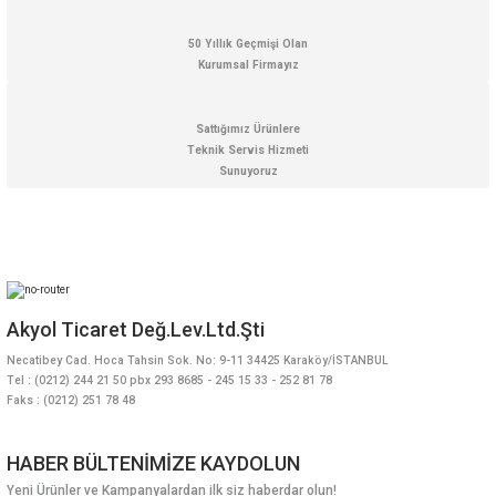
50 Yıllık Geçmişi Olan
Kurumsal Firmayız
Sattığımız Ürünlere
Teknik Servis Hizmeti
Sunuyoruz
Akyol Ticaret Değ.Lev.Ltd.Şti
Necatibey Cad. Hoca Tahsin Sok. No: 9-11 34425 Karaköy/İSTANBUL
Tel : (0212) 244 21 50 pbx 293 8685 - 245 15 33 - 252 81 78
Faks : (0212) 251 78 48
HABER BÜLTENİMİZE KAYDOLUN
Yeni Ürünler ve Kampanyalardan ilk siz haberdar olun!