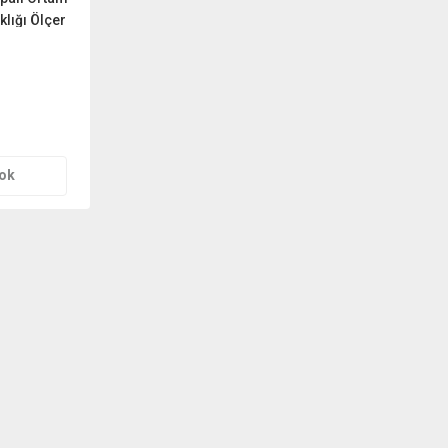
lığı Ölçer
Al
Yok