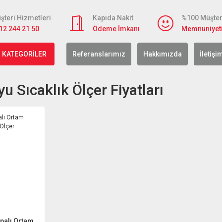
şteri Hizmetleri
Kapıda Nakit
%100 Müşter
12 244 21 50
Ödeme İmkanı
Memnuniyet
 KATEGORİLER
Referanslarımız
Hakkımızda
İletişi
u Sıcaklık Ölçer Fiyatları
palı Ortam