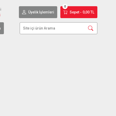
0
i
Üyelik İşlemleri
Sepet -
0,00 TL
i
m